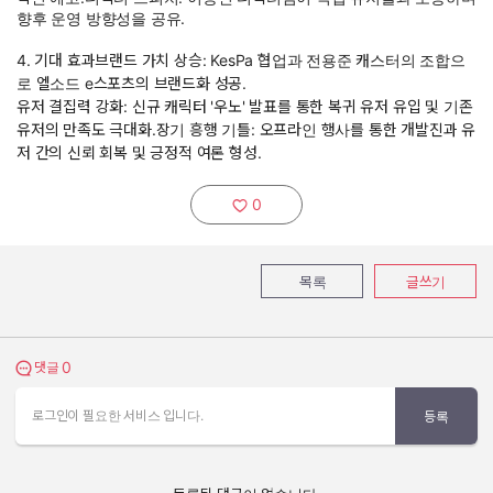
향후 운영 방향성을 공유.
4. 기대 효과브랜드 가치 상승: KesPa 협업과 전용준 캐스터의 조합으
로 엘소드 e스포츠의 브랜드화 성공.
유저 결집력 강화: 신규 캐릭터 '우노' 발표를 통한 복귀 유저 유입 및 기존
유저의 만족도 극대화.장기 흥행 기틀: 오프라인 행사를 통한 개발진과 유
저 간의 신뢰 회복 및 긍정적 여론 형성.
0
추천하기:
목록
글쓰기
0
댓글 보기
댓글
로그인이 필요한 서비스 입니다.
등록