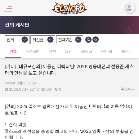
건의 게시판
전체
최신글
전체기간
카테고리 선택
카테고리 선택
카테고리 선택
전체
GM답변
던전
대전
캐릭터
아이템
퀘스트
[기타]
[대규모건의] 이동신 디렉터님! 2026 영웅대전과 전용준 캐스
터의 만남을 보고 싶습니다.
plespl13@G Lv.99
작성자:
작성일:
조회수:
추천수:
2026.03.17 22:10
661
0
주소복사
[건의] 2026 엘소드 영웅대전 개최 및 이동신 디렉터님의 여름 업데이
트 발표 제안
1. 건의 배경
엘소드의 액션성을 증명할 최고의 무대, '2026 영웅대전'의 부활을 건
의합니다.