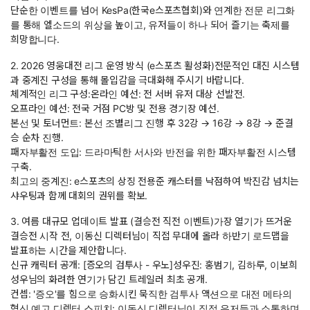
단순한 이벤트를 넘어 KesPa(한국e스포츠협회)와 연계한 전문 리그화
를 통해 엘소드의 위상을 높이고, 유저들이 하나 되어 즐기는 축제를
희망합니다.
2. 2026 영웅대전 리그 운영 방식 (e스포츠 활성화)전문적인 대진 시스템
과 중계진 구성을 통해 몰입감을 극대화해 주시기 바랍니다.
체계적인 리그 구성:온라인 예선: 전 서버 유저 대상 선발전.
오프라인 예선: 전국 거점 PC방 및 전용 경기장 예선.
본선 및 토너먼트: 본선 조별리그 진행 후 32강 → 16강 → 8강 → 준결
승 순차 진행.
패자부활전 도입: 드라마틱한 서사와 반전을 위한 패자부활전 시스템
구축.
최고의 중계진: e스포츠의 상징 전용준 캐스터를 낙점하여 박진감 넘치는
샤우팅과 함께 대회의 권위를 확보.
3. 여름 대규모 업데이트 발표 (결승전 직전 이벤트)가장 열기가 뜨거운
결승전 시작 전, 이동신 디렉터님이 직접 무대에 올라 하반기 로드맵을
발표하는 시간을 제안합니다.
신규 캐릭터 공개: [증오의 검투사 - 우노]성우진: 홍범기, 김하루, 이보희
성우님의 화려한 연기가 담긴 트레일러 최초 공개.
컨셉: '증오'를 힘으로 승화시킨 묵직한 검투사 액션으로 대전 메타의
혁신 예고.디렉터 스피치: 이동신 디렉터님이 직접 유저들과 소통하며