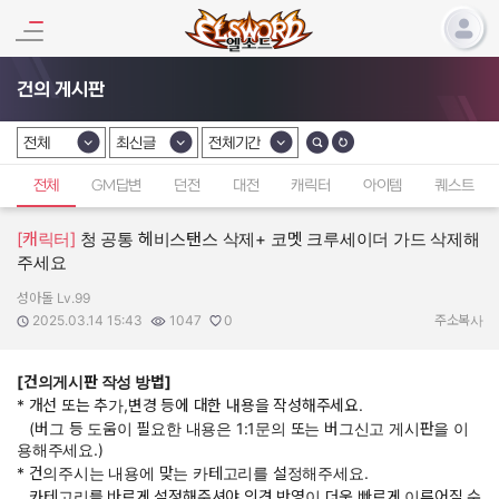
건의 게시판
전체
최신글
전체기간
카테고리 선택
카테고리 선택
카테고리 선택
전체
GM답변
던전
대전
캐릭터
아이템
퀘스트
[캐릭터]
청 공통 헤비스탠스 삭제+ 코멧 크루세이더 가드 삭제해
주세요
성아돌 Lv.99
작성자:
작성일:
조회수:
추천수:
2025.03.14 15:43
1047
0
주소복사
[건의게시판 작성 방법]
* 개선 또는 추가,변경 등에 대한 내용을 작성해주세요.
(버그 등 도움이 필요한 내용은 1:1문의 또는 버그신고 게시판을 이
용해주세요.)
* 건의주시는 내용에 맞는 카테고리를 설정해주세요.
카테고리를 바르게 설정해주셔야 의견 반영이 더욱 빠르게 이루어질 수