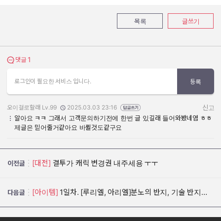
목록
글쓰기
1
댓글 보기
댓글
로그인이 필요한 서비스 입니다.
등록
오이걸로할래 Lv.99
2025.03.03 23:16
신고
작성자:
작성일:
알아요 ㅋㅋ 그래서 고객문의하기전에 한번 글 있길래 들어와봤네염 ㅎㅎ
제글은 믿어줄거같아요 바뀔것도같구요
[대전]
결투가 캐릭 변경권 내주세용 ㅜㅜ
이전글
[아이템]
1일차. [루리엘, 아리엘]분노의 반지, 기술 반지도 카밀라 제조 반지 업글 가능하게 요청
다음글