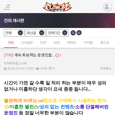
건의 게시판
전체
최신글
전체기간
카테고리 선택
카테고리 선택
카테고리 선택
전체
GM답변
던전
대전
캐릭터
아이템
퀘스트
[기타]
계속 퇴보하는 운영진들..
1
리히터허접 Lv.99
작성자:
작성일:
조회수:
추천수:
2025.03.03 13:40
1418
11
주소복사
시간이 가면 갈 수록 일 처리 하는 부분이 매우 성의
없거나 미흡하단 생각이 요새 종종 듭니다...
불편하게 바뀌는 ui
/
돈으로 구매해서 사용하는 편의
성
/
미흡한 밸런스
/
성의 없는 컨텐츠
/
소통 단절해버린
운영진
등 정말 너무한 부분이 많습니다