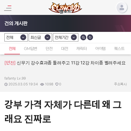
건의 게시판
전체
최신글
전체기간
카테고리 선택
카테고리 선택
카테고리 선택
전체
GM답변
던전
대전
캐릭터
아이템
퀘스트
[던전]
신무기 강수효과좀 돌려주고 11강 12강 차이좀 벌려주세요
fafanty Lv.99
작성자:
작성일:
조회수:
추천수:
2025.03.05 19:34
1098
0
주소복사
강부 가격 자체가 다른데 왜 그
래요 진짜로