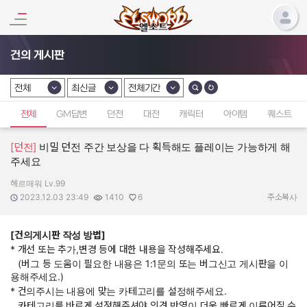
건의 게시판
전체
최신글
전체기간
카테고리 선택
카테고리 선택
카테고리 선택
전체
GM답변
던전
대전
캐릭터
아이템
퀘스트
[던전]
비밀 던전 주간 보상을 다 획득해도 플레이는 가능하게 해
주세요
헤르매워 Lv.99
작성자:
작성일:
조회수:
추천수:
2023.12.03 23:49
1410
6
주소복사
[건의게시판 작성 방법]
* 개선 또는 추가,변경 등에 대한 내용을 작성해주세요.
(버그 등 도움이 필요한 내용은 1:1문의 또는 버그신고 게시판을 이
용해주세요.)
* 건의주시는 내용에 맞는 카테고리를 설정해주세요.
카테고리를 바르게 설정해주셔야 의견 반영이 더욱 빠르게 이루어질 수