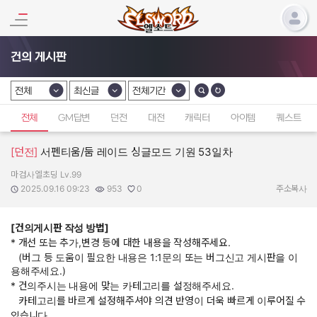
건의 게시판
전체
최신글
전체기간
카테고리 선택
카테고리 선택
카테고리 선택
전체
GM답변
던전
대전
캐릭터
아이템
퀘스트
[던전]
서펜티움/둠 레이드 싱글모드 기원 53일차
마검사엘초딩 Lv.99
작성자:
작성일:
조회수:
추천수:
2025.09.16 09:23
953
0
주소복사
[건의게시판 작성 방법]
* 개선 또는 추가,변경 등에 대한 내용을 작성해주세요.
(버그 등 도움이 필요한 내용은 1:1문의 또는 버그신고 게시판을 이
용해주세요.)
* 건의주시는 내용에 맞는 카테고리를 설정해주세요.
카테고리를 바르게 설정해주셔야 의견 반영이 더욱 빠르게 이루어질 수
있습니다.