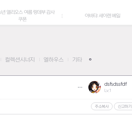
6년 엘리오스 여름 랑데부 감사
아바타: 세이렌 베일
쿠폰
컬렉션시너지
엘하우스
기타
dsfsdssfdf
Lv.1
주소복사
신고하기