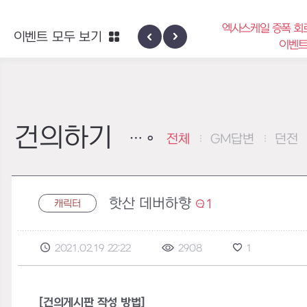
엑사스케일 증폭 회
이벤트 모두 보기
신규 지역 네블론
이벤
건의하기
전체
GM답변
던전
핫산 데버하향
1
캐릭터
2021.02.19 22:22
2908
1
[건의게시판 작성 방법]