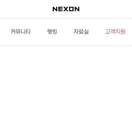
커뮤니티
랭킹
자료실
고객지원
이슈게시판
던전랭킹
다운로드
문의하기
공략게시판
대전랭킹
멀티미디어
신고하기
거래게시판
점령전랭킹
갤러리
건의하기
밸런스토론장
엘타입
보안센터
UCC게시판
작가연재만화