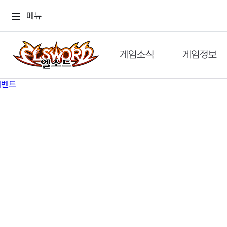
메뉴
게임소식
게임정보
공지사항
세계관
GM메가폰
캐릭터
이벤트 & 캐시샵
가이드
보도자료