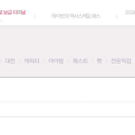
로 보급 터미널
202
하이반의 엑사스케일 패스
트
대전
캐릭터
아이템
퀘스트
펫
전문직업