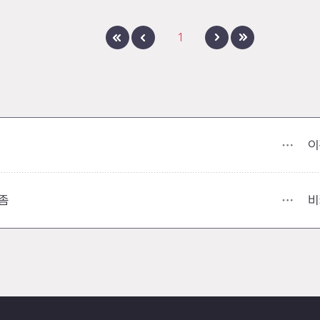
1
이
비
좀