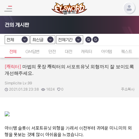
건의 게시판
전체
최신글
전체기간
카테고리 선택
카테고리 선택
카테고리 선택
전체
GM답변
던전
대전
캐릭터
아이템
퀘스트
[캐릭터]
마법의 옷장 캐릭터의 서포트유닛 외형까지 잘 보이도록
개선해주세요.
Simplicite Lv.99
작성자:
작성일:
조회수:
추천수:
2021.01.28 23:38
1624
0
주소복사
아이템 슬롯이 서포트유닛 외형을 가려서 이전부터 귀여운 미니.미의 외
형을 못보는 것에 많이 아쉬움을 느꼈습니다.