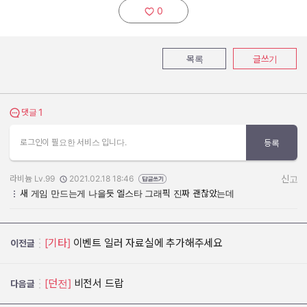
0
추천하기:
목록
글쓰기
1
댓글 보기
댓글
로그인이 필요한 서비스 입니다.
등록
라비늄 Lv.99
2021.02.18 18:46
신고
작성자:
작성일:
새 게임 만드는게 나을듯 엘스타 그래픽 진짜 괜찮았는데
[기타]
이벤트 일러 자료실에 추가해주세요
이전글
[던전]
비전서 드랍
다음글