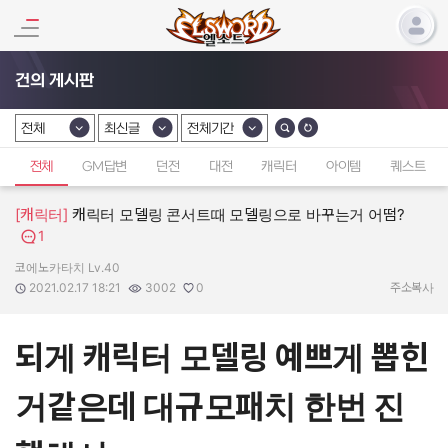
건의 게시판
전체
최신글
전체기간
카테고리 선택
카테고리 선택
카테고리 선택
전체
GM답변
던전
대전
캐릭터
아이템
퀘스트
[캐릭터]
캐릭터 모델링 콘서트때 모델링으로 바꾸는거 어떰?
1
코에노카타치 Lv.40
작성자:
작성일:
조회수:
추천수:
2021.02.17 18:21
3002
0
주소복사
되게 캐릭터 모델링 예쁘게 뽑힌
거같은데 대규모패치 한번 진