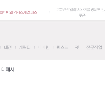
2026년 엘리오스 여름 랑데부 감사
케일 패스
쿠폰
대전
캐릭터
아이템
퀘스트
펫
전문직업
에 대해서