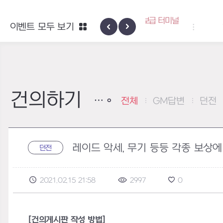
엑사스케일 증폭 회로 보급 터미널
이벤트 모두 보기
하이반의 엑사스
이벤트
건의하기
전체
GM답변
던전
레이드 악세, 무기 등등 각종 보상
던전
2021.02.15 21:58
2997
0
[건의게시판 작성 방법]