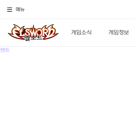
메뉴
게임소식
게임정보
공지사항
세계관
GM메가폰
캐릭터
이벤트 & 캐시샵
가이드
보도자료