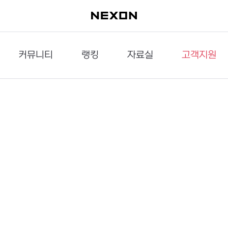
커뮤니티
랭킹
자료실
고객지원
이슈게시판
던전랭킹
다운로드
문의하기
공략게시판
대전랭킹
멀티미디어
신고하기
거래게시판
점령전랭킹
갤러리
건의하기
밸런스토론장
엘타입
보안센터
UCC게시판
작가연재만화