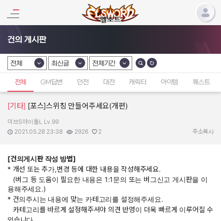
건의 게시판
전체
최신글
전체기간
카테고리 선택
카테고리 선택
카테고리 선택
전체
GM답변
던전
대전
캐릭터
아이템
퀘스트
[기타]
[포스]스위칭 만들어주세요(개편)
이브S아이돌L Lv.99
작성자:
작성일:
조회수:
추천수:
2021.05.28 23:38
2926
2
주소복사
[건의게시판 작성 방법]
* 개선 또는 추가,변경 등에 대한 내용을 작성해주세요.
(버그 등 도움이 필요한 내용은 1:1문의 또는 버그신고 게시판을 이
용해주세요.)
* 건의주시는 내용에 맞는 카테고리를 설정해주세요.
카테고리를 바르게 설정해주셔야 의견 반영이 더욱 빠르게 이루어질 수
있습니다.