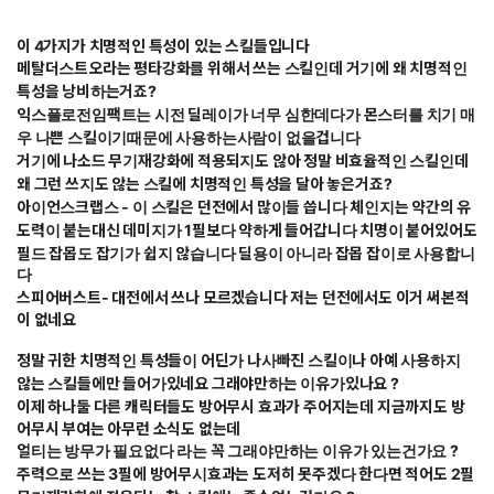
이 4가지가 치명적인 특성이 있는 스킬들입니다
메탈더스트오라는 평타강화를 위해서 쓰는 스킬인데 거기에 왜 치명적인
특성을 낭비하는거죠?
익스플로전임팩트는 시전 딜레이가 너무 심한데다가 몬스터를 치기 매
우 나쁜 스킬이기때문에 사용하는사람이 없을겁니다
거기에 나소드 무기재강화에 적용되지도 않아 정말 비효율적인 스킬인데
왜 그런 쓰지도 않는 스킬에 치명적인 특성을 달아 놓은거죠?
아이언스크랩스 - 이 스킬은 던전에서 많이들 씁니다 체인지는 약간의 유
도력이 붙는대신 데미지가 1필보다 약하게 들어갑니다 치명이 붙어있어도
필드 잡몹도 잡기가 쉽지 않습니다 딜용이 아니라 잡몹 잡이로 사용합니
다
스피어버스트- 대전에서 쓰나 모르겠습니다 저는 던전에서도 이거 써본적
이 없네요
정말 귀한 치명적인 특성들이 어딘가 나사빠진 스킬이나 아예 사용하지
않는 스킬들에만 들어가있네요 그래야만하는 이유가있나요 ?
이제 하나둘 다른 캐릭터들도 방어무시 효과가 주어지는데 지금까지도 방
어무시 부여는 아무런 소식도 없는데
얼티는 방무가 필요없다 라는 꼭 그래야만하는 이유가 있는건가요 ?
주력으로 쓰는 3필에 방어무시효과는 도저히 못주겠다 한다면 적어도 2필