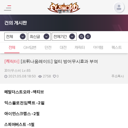
건의 게시판
전체
최신글
전체기간
카테고리 선택
카테고리 선택
카테고리 선택
전체
GM답변
던전
대전
캐릭터
아이템
퀘스트
[캐릭터]
[프뤼나움레이드] 얼티 방어무시효과 부여
꼬마무스비 Lv.65
작성자:
작성일:
조회수:
추천수:
2021.05.08 18:50
2758
0
주소복사
메탈더스트오라 -액티브
익스플로전임팩트 -2필
아이언스크랩스 -2필
스피어버스트 -1필