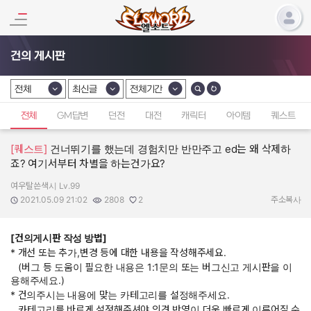
건의 게시판
전체
최신글
전체기간
카테고리 선택
카테고리 선택
카테고리 선택
전체
GM답변
던전
대전
캐릭터
아이템
퀘스트
[퀘스트]
건너뛰기를 했는데 경험치만 반만주고 ed는 왜 삭제하
죠? 여기서부터 차별을 하는건가요?
여우탈쓴색시 Lv.99
작성자:
작성일:
조회수:
추천수:
2021.05.09 21:02
2808
2
주소복사
[건의게시판 작성 방법]
* 개선 또는 추가,변경 등에 대한 내용을 작성해주세요.
(버그 등 도움이 필요한 내용은 1:1문의 또는 버그신고 게시판을 이
용해주세요.)
* 건의주시는 내용에 맞는 카테고리를 설정해주세요.
카테고리를 바르게 설정해주셔야 의견 반영이 더욱 빠르게 이루어질 수