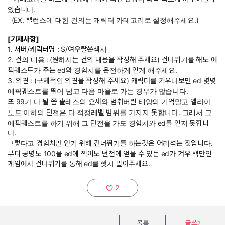
있습니다.
(EX. 밸런스에 대한 건의는 캐릭터 카테고리로 설정해주세요.)
[기재사항]
1. 서버/캐릭터명 :
S/여우탈쓴색시
2. 건의 내용 :
(원하시는 건의 내용을 작성해 주세요) 건너뛰기를 해도 에
픽퀘스트가 주는 ed와 경험치를 온전하게 얻게 해주세요.
3. 의견 : (구체적인 의견을 작성해 주세요) 캐릭터를 키우다보면 ed 몇몇
에픽퀘스트를 뛰어 넘고 다음 마을로 가는 경우가 많습니다.
또 99가 다 될 쯤 솔레스의 요새와 멈춰버린 태양의 기억말고 엘리아
노드 이하의 던전은 다 적정레벨 범위를 가지지 못합니다. 그래서 그
에픽퀘스트를 하기 위해 그 던전을 가도 경험치와 ed를 얻지 못합니
다.
그렇다고 경험치만 얻기 위해 건너뛰기를 하는것은 어리석는 짓입니다.
부디 공명도 100을 ed에 찍어도 던전에 얻을 수 있는 ed가 겨우 백만인
게임에서 건너뛰기를 통해 ed를 뺏지 말아주세요.
2
추천하기:
목록
글쓰기