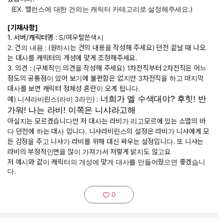
(EX. 밸런스에 대한 건의는 캐릭터 카테고리로 설정해주세요.)
[기재사항]
1. 서버/캐릭터명 :
S/여우탈쓴색시
2. 건의 내용 :
(원하시는 건의 내용을 작성해 주세요) 던전 끝날 때 나오
는 대사를 캐릭터의 개성에 맞게 조정해주세요.
3. 의견 : (구체적인 의견을 작성해 주세요) 1차전직부터 2차전직은 어느
정도의 공통점이 있어 보기에 불편함은 없지만 3차전직을 하고 마지막
대사를 보면 캐릭터 정체성 혼란이 오게 됩니다.
너희가 엘 수색대야? 후힛! 반
예) 니샤라비린스(라비 3라인) :
가워! 나는 라비! 이쪽은 니샤라고해
아실지는 모르겠습니다만 저 대사는 라비가 리고모르에 있는 소멸의 바
다 던전에 하는 대사 입니다. 니샤라비린스의 설정은 라비가 니샤에게 모
든 감정을 주고 니샤가 라비를 위해 대신 싸우는 설정입니다. 또 니샤는
라비의 부정적인면을 많이 가져가서 저렇게 밝지도 않고요
저 예시와 같이 캐릭터의 개성에 맞게 대사를 만들어줬으면 좋겠습니
다.
0
추천하기: