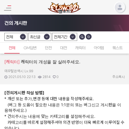
건의 게시판
전체
최신글
전체기간
카테고리 선택
카테고리 선택
카테고리 선택
전체
GM답변
던전
대전
캐릭터
아이템
퀘스트
[캐릭터]
캐릭터의 개성을 잘 살려주세요.
여우탈쓴색시 Lv.99
작성자:
작성일:
조회수:
추천수:
2021.05.10 22:13
2814
0
주소복사
[건의게시판 작성 방법]
* 개선 또는 추가,변경 등에 대한 내용을 작성해주세요.
(버그 등 도움이 필요한 내용은 1:1문의 또는 버그신고 게시판을 이
용해주세요.)
* 건의주시는 내용에 맞는 카테고리를 설정해주세요.
카테고리를 바르게 설정해주셔야 의견 반영이 더욱 빠르게 이루어질 수
있습니다.