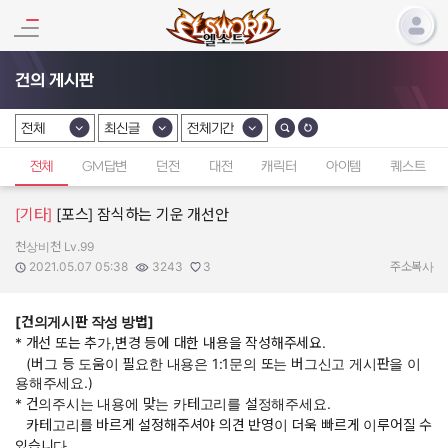
건의 게시판
전체
최신글
전체기간
카테고리 선택
카테고리 선택
카테고리 선택
전체
GM답변
던전
대전
캐릭터
아이템
퀘스트
[기타]
[포스] 잠식하는 기운 개선안
천상비천 Lv.99
작성자:
작성일:
조회수:
추천수:
2021.05.07 05:38
3243
3
주소복사
[건의게시판 작성 방법]
* 개선 또는 추가,변경 등에 대한 내용을 작성해주세요.
(버그 등 도움이 필요한 내용은 1:1문의 또는 버그신고 게시판을 이
용해주세요.)
* 건의주시는 내용에 맞는 카테고리를 설정해주세요.
카테고리를 바르게 설정해주셔야 의견 반영이 더욱 빠르게 이루어질 수
있습니다.