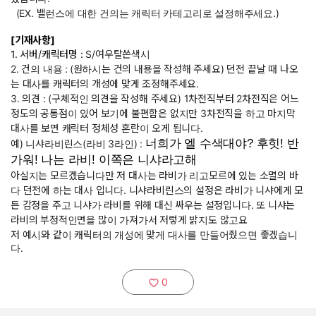
(EX. 밸런스에 대한 건의는 캐릭터 카테고리로 설정해주세요.)
[기재사항]
1. 서버/캐릭터명 :
S/여우탈쓴색시
2. 건의 내용 :
(원하시는 건의 내용을 작성해 주세요) 던전 끝날 때 나오
는 대사를 캐릭터의 개성에 맞게 조정해주세요.
3. 의견 : (구체적인 의견을 작성해 주세요) 1차전직부터 2차전직은 어느
정도의 공통점이 있어 보기에 불편함은 없지만 3차전직을 하고 마지막
대사를 보면 캐릭터 정체성 혼란이 오게 됩니다.
너희가 엘 수색대야? 후힛! 반
예) 니샤라비린스(라비 3라인) :
가워! 나는 라비! 이쪽은 니샤라고해
아실지는 모르겠습니다만 저 대사는 라비가 리고모르에 있는 소멸의 바
다 던전에 하는 대사 입니다. 니샤라비린스의 설정은 라비가 니샤에게 모
든 감정을 주고 니샤가 라비를 위해 대신 싸우는 설정입니다. 또 니샤는
라비의 부정적인면을 많이 가져가서 저렇게 밝지도 않고요
저 예시와 같이 캐릭터의 개성에 맞게 대사를 만들어줬으면 좋겠습니
다.
0
추천하기: