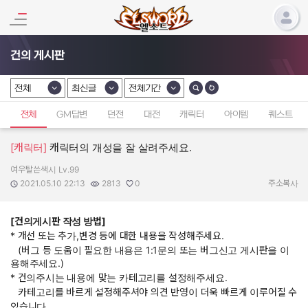
건의 게시판
전체
최신글
전체기간
카테고리 선택
카테고리 선택
카테고리 선택
전체
GM답변
던전
대전
캐릭터
아이템
퀘스트
[캐릭터]
캐릭터의 개성을 잘 살려주세요.
여우탈쓴색시 Lv.99
작성자:
작성일:
조회수:
추천수:
2021.05.10 22:13
2813
0
주소복사
[건의게시판 작성 방법]
* 개선 또는 추가,변경 등에 대한 내용을 작성해주세요.
(버그 등 도움이 필요한 내용은 1:1문의 또는 버그신고 게시판을 이
용해주세요.)
* 건의주시는 내용에 맞는 카테고리를 설정해주세요.
카테고리를 바르게 설정해주셔야 의견 반영이 더욱 빠르게 이루어질 수
있습니다.