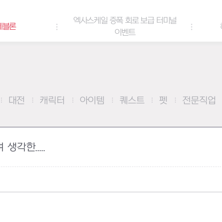
증폭 회로 보급 터미널
하이반의 엑사스케일 패스
이벤트
대전
캐릭터
아이템
퀘스트
펫
전문직업
각한.....