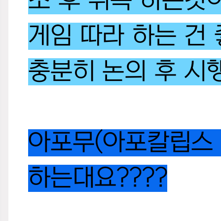
조 후 취득 하는것
게임 따라 하는 건
충분히 논의 후 
아포무(아포칼립스 v
하는대요????