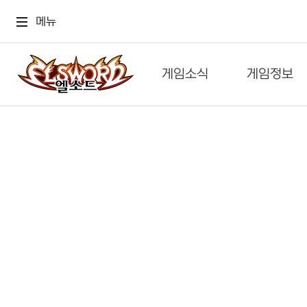
메뉴
게임소식
게임정보
공지사항
세계관
GM메가폰
캐릭터
이벤트 & 캐시샵
가이드
보도자료