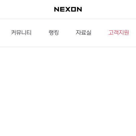
커뮤니티
랭킹
자료실
고객지원
이슈게시판
던전랭킹
다운로드
문의하기
공략게시판
대전랭킹
멀티미디어
신고하기
거래게시판
점령전랭킹
갤러리
건의하기
밸런스토론장
엘타입
보안센터
UCC게시판
작가연재만화