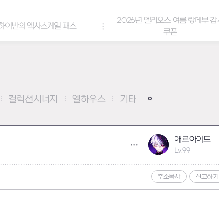
2026년 엘리오스 여름 랑데부 감사
아바타: 세이렌 
쿠폰
컬렉션시너지
엘하우스
기타
애르아이드
Lv.99
주소복사
신고하기