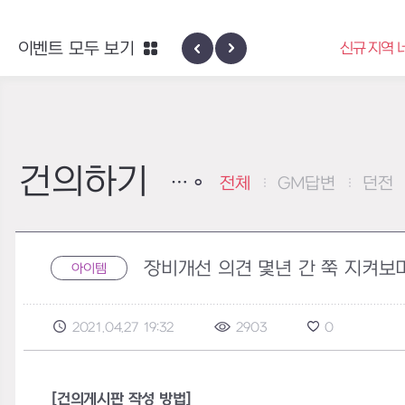
엑사스케일 
이벤트 모두 보기
샵
신규 지역 네블론
건의하기
전체
GM답변
던전
장비개선 의견 몇년 간 쭉 지켜보며 생
아이템
2021.04.27 19:32
2903
0
[건의게시판 작성 방법]