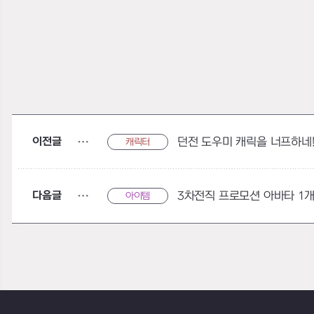
이전글
던전 도우미 캐릭을 너프하네
캐릭터
다음글
아이템