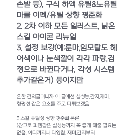
손발 등), 구식 하액 유틸&노유틸
마클 이펙/유틸 상향 평준화
2. 2차 이하 모든 일러스트, 낡은
스킬 아이콘 리뉴얼
3. 설정 보강(예:룬마,임모탈도 헤
어색이나 눈색깔이 각각 파랑,검
정으로 바뀐다거나, 각성 시스템
추가같은거) 등이지만
흔한 건의글이니까 이 글에선 실성능,간지,재미,
형평성 같은 요소를 주로 다뤄보겠음
3.스킬 유틸성 상향 평준화:본론
(참고로 퍼뎀같은 실성능까지 꼭 좋게 해줄 필요는
없음. 어디까지나 다양함, 재미,간지부터