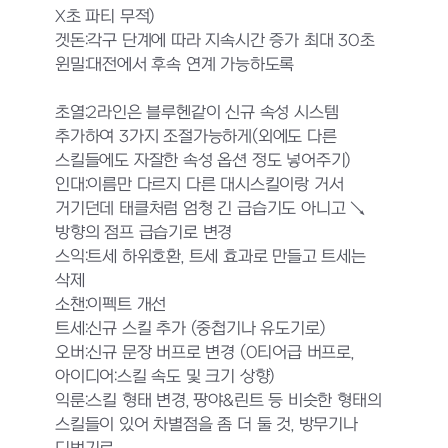
X초 파티 무적)
겟돈:각구 단계에 따라 지속시간 증가 최대 30초
윈밀:대전에서 후속 연계 가능하도록
초열:2라인은 블루헨같이 신규 속성 시스템
추가하여 3가지 조절가능하게(외에도 다른
스킬들에도 자잘한 속성 옵션 정도 넣어주기)
인대:이름만 다르지 다른 대시스킬이랑 거서
거기던데 태클처럼 엄청 긴 급습기도 아니고 ↘
방향의 점프 급습기로 변경
스익:트세 하위호환, 트세 효과로 만들고 트세는
삭제
소챈:이펙트 개선
트세:신규 스킬 추가 (중첩기나 유도기로)
오버:신규 문장 버프로 변경 (0티어급 버프로,
아이디어:스킬 속도 및 크기 상향)
익룬:스킬 형태 변경, 팡야&린트 등 비슷한 형태의
스킬들이 있어 차별점을 좀 더 둘 것, 방무기나