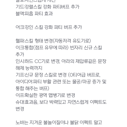
발도:자연스럽게 개선
기드:강렬스킬 강화 파티버프 추가
블액:피흡 파티 효과
어크:강인 스킬 강화 파티 버프 추가
헬파:스킬 형태 변경(자동저격 유도기로)
이크:통합(점프 유무에 따라) 빈자리 신규 스킬
추가
인시:하드 CC기로 변경, 아라의 제압류같은 문장
해제 능력까지
기프:신규 문장 스킬로 변경 (0티어급 버프로,
아이디어:파티 부활 관련 또는 물공/마공 증가 및
통합 해주는 버프)
이프:확실한 광역 맵병기로 변경
슈대:효과음, 보다 박력있고 자연스럽게 이펙트도
변경
노바는 지겨운 불놀이질이나 불닭 이펙트 말고