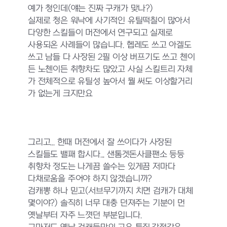
예가 청인데(얘는 진짜 구캐가 맞나?)
실제로 청은 워낙에 사기적인 유틸떡칠이 많아서
다양한 스킬들이 머전에서 연구되고 실제로
사용되온 사례들이 많습니다. 헵레도 쓰고 아겔도
쓰고 남들 다 사장된 2필 이상 버프기도 쓰고
첸이
든 노첸이든 취향차도 많았고 사실 스킬트리 자체
가 전체적으로 유틸성 높아서 뭘 써도 이상할거리
가 없는게 크지만요
그리고... 한때 머전에서 잘 쓰이다가 사장된
스킬들도 밸패 합시다... 샌톰겟돈사클팬소 등등
취향차 정도는 나게끔 쓸수는 있게끔 저마다
다채로움을 주어야 하지 않겠습니까?
검캐뽕 하나 믿고(서브무기까지 치면 검캐가 대체
몇이야?) 솔직히 너무 대충 던져주는 기분이 먼
옛날부터 자주 느꼇던 부분입니다.