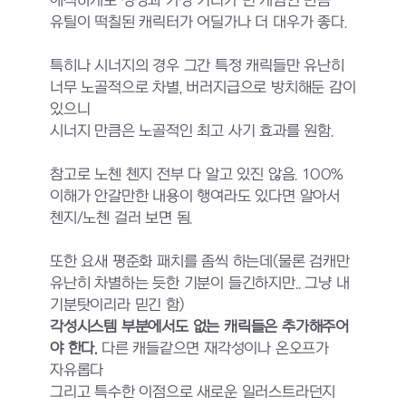
애석하게도 정상과 가장 거리가 먼 게임인 만큼
유틸이 떡칠된 캐릭터가 어딜가나 더 대우가 좋다.
특히나 시너지의 경우 그간 특정 캐릭들만 유난히
너무 노골적으로 차별, 버러지급으로 방치해둔 감이
있으니
시너지 만큼은 노골적인 최고 사기 효과를 원함.
참고로 노첸 첸지 전부 다 알고 있진 않음. 100%
이해가 안갈만한 내용이 행여라도 있다면 알아서
첸지/노첸 걸러 보면 됨.
또한 요새 평준화 패치를 좀씩 하는데(물론 검캐만
유난히 차별하는 듯한 기분이 들긴하지만.. 그냥 내
기분탓이리라 믿긴 함)
각성시스템 부분에서도 없는 캐릭들은 추가해주어
야 한다.
다른 캐들같으면 재각성이나 온오프가
자유롭다
그리고 특수한 이점으로 새로운 일러스트라던지