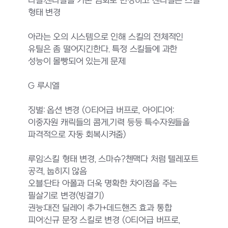
나찰:첸나찰을 기본 염화로 변경하고 첸나찰은 스킬
형태 변경
아라는 오의 시스템으로 인해 스킬의 전체적인
유틸은 좀 떨어지긴한다. 특정 스킬들에 과한
성능이 몰빵되어 있는게 문제
G 루시엘
징벌: 옵션 변경 (0티어급 버프로, 아이디어:
이중자원 캐릭들의 콤게,기력 등등 특수자원들을
파격적으로 자동 회복시켜줌)
루임:스킬 형태 변경, 스마슈?첸맥다 처럼 텔레포트
공격, 눕히지 않음
오블:단타 아폴과 더욱 명확한 차이점을 주는
필살기로 변경(빙결기)
권능:대전 딜레이 추가+데드핸즈 효과 통합
피어:신규 문장 스킬로 변경 (0티어급 버프로,