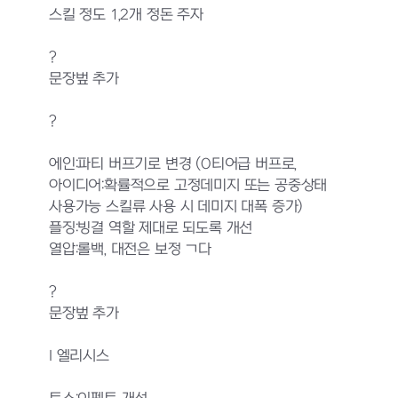
스킬 정도 1,2개 정돈 주자
?
문장벞 추가
?
에인:파티 버프기로 변경 (0티어급 버프로,
아이디어:확률적으로 고정데미지 또는 공중상태
사용가능 스킬류 사용 시 데미지 대폭 증가)
플징:빙결 역할 제대로 되도록 개선
열압:롤백, 대전은 보정 ㄱ다
?
문장벞 추가
I 엘리시스