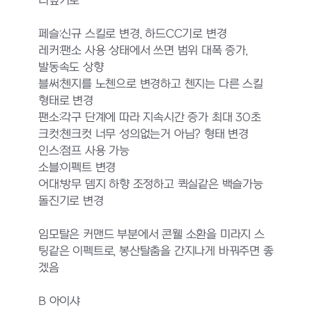
디벞기로
페슬:신규 스킬로 변경, 하드CC기로 변경
레커:팬소 사용 상태에서 쓰면 범위 대폭 증가,
발동속도 상향
블써:첸지를 노첸으로 변경하고 첸지는 다른 스킬
형태로 변경
팬소:각구 단계에 따라 지속시간 증가 최대 30초
크컷:첸크컷 너무 성의없는거 아님? 형태 변경
인스:점프 사용 가능
소블:이펙트 변경
어대:방무 뎀지 하향 조정하고 퀵실같은 백슬가능
돌진기로 변경
임모탈은 커맨드 부분에서 콘웰 소환을 미라지 스
팅같은 이펙트로, 봉산탈춤을 간지나게 바꿔주면 좋
겠음
B 아이샤