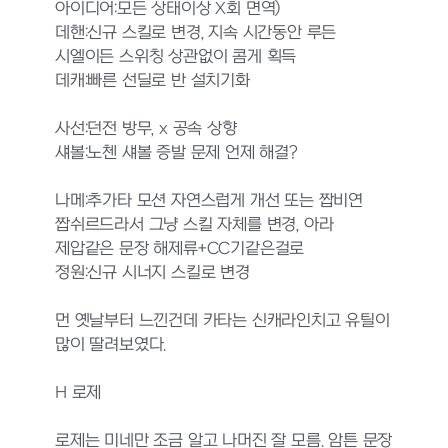
아이디어:모든 상태이상 X회 면역)
데핸:신규 스킬로 변경, 지속 시간동안 루든
시엘이든 스위칭 상관없이 콤게 획득
데캐:빠른 선딜로 반 설치기화
사선:던전 방무, x 공속 상향
섀볼:노첸 섀볼 증발 문제 언제 해결?
나메:추가타 모션 자연스럽게 개선 또는 짭비연
짭쉬르드라서 그냥 스킬 자체를 변경, 아라
제압같은 문장 해제류+CC기같은걸로
정원:신규 시너지 스킬로 변경
먼 옛날부터 느낀건데 카타는 신캐라인치고 유틸이
많이 딸려보였다.
H 로제
로제는 미네만 조금 알고 나머진 잘 모름. 암튼 문장