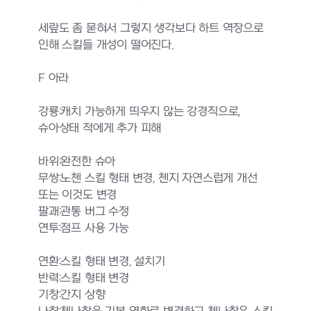
세랖도 좀 묻혀서 그렇지 생각보다 하트 역장으로
인해 스킬들 개성이 떨어진다.
F 아라
강룡:캐치 가능하게 띄우지 않는 강경직으로,
슈아상태 적에게 추가 피해
바위:완전한 슈아
무쌍:노첸 스킬 형태 변경, 첸지 자연스럽게 개선
또는 이것도 변경
팔괘:관통 버그 수정
연투:점프 사용 가능
연환:스킬 형태 변경, 설치기
반력:스킬 형태 변경
기창:간지 상향