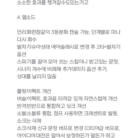
소소한 효과를 챙겨갈수도있는거고
A 엘소드
언리:화련참같이 3등분화 캔슬 가능, 단계별로 마나
다시 회수
발차기:슈아상태 에어슬래시로 변경 후 2타=발차기
옵션
스파:기를 끌어 모아 쓰는 스킬이니 받고있는 문장,
시너지 개수에 비례해 추가데미지 옵션 추가,
상대를 날리지 않음
롤링:이펙트 개선
버슬:이펙트, 효과음 타격감 있게 자연스럽게 개선
반격:빈반으로 통합하고 싱크 개선
소블:소블류 통합, 점프 사용하면 크레센트로 발동,
소크는 삭제
소크:삭제 신규 문장 버프로 변경 (0티어급 버프로,
아이디어:대전은 알아서 보정하든가 말든가 하고