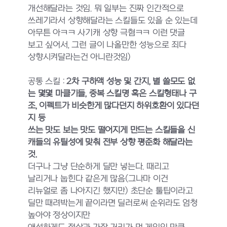
개선해달라는 것임. 뭐 일부는 진짜 인간적으로
쓰레기라서 상향해달라는 스킬들도 있을 순 있는데
아무튼 아ㅋㅋ 사기캐 상향 극혐ㅋㅋ 이런 댓글
보고 싶어서, 그런 글이 나올만한 성능으로 죄다
상향시켜달라는건 아니란것임)
공통 스킬 :
2차 구하액 성능 및 간지, 별 쓸모도 없
는 몇몇 마클기들, 중복 스킬명 혹은 스킬형태나 구
조, 이펙트가 비슷한게 많다던지 하위호환이 있다던
지 등
쓰는 맛도 보는 맛도 떨어지게 만드는 스킬들을 신
캐들의 유틸성에 맞춰 전부 상향 평준화 해달라는
것.
더구나 그냥 단순하게 딜만 넣는다. 때리고
날리거나 눕힌다 같은게 많음(그나마 이건
리뉴얼로 좀 나아지긴 했지만) 초단순 툴팁이라고
딜만 때려박는게 끝이라면 딜러로써 순위라도 엄청
높아야 정상이지만