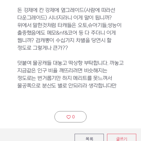
돈 강제에 칸 강제에 옆그레이드(사람에 따라선
다운그레이드) 시너지라니 이게 말이 됩니까?
위에서 말한것처럼 타캐들은 오토,슈아기들,성능이
출중했음에도 메모&nf&코어 등 다 주더니 이게
뭡니까? 검캐뽕이 수십가지 차별을 당연시 할
정도로 그렇게나 큰가??
덧붙여 물공캐들 대놓고 떡상향 부탁합니다. 까놓고
지금같은 인구 비율 깨뜨리려면 비슷해지는
정도로는 번거롭기만 하지 메리트를 못느껴서
물공쪽으로 분산도 별로 안되리라 생각합니다만
0
추천하기:
목록
글쓰기