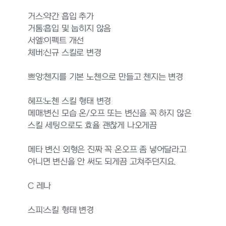
거스:약간 흡입 추가
거톰:흡입 및 눕히지 않음
서엘:이펙트 개선
체버:신규 스킬로 변경
쁘앙:첸지를 기본 노첸으로 만들고 첸지는 변경
헤프:노첸 스킬 형태 변경
메매:변신 모습 온/오프 또는 변신을 꼭 하지 않은
스킬 세팅으로도 효율 괜찮게 나오게끔
메타 변신 외형은 진짜 꼭 온오프 좀 넣어달라고
아니면 변신을 안 써도 되게끔 고쳐주던지요.
C 레나
스피:스킬 형태 변경