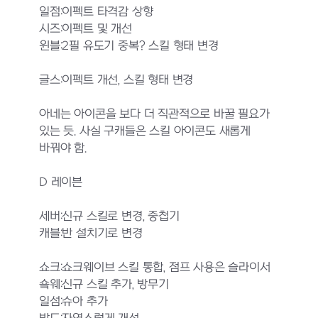
일점:이펙트 타격감 상향
시즈:이펙트 및 개선
윈블:2필 유도기 중복? 스킬 형태 변경
글스:이펙트 개선, 스킬 형태 변경
아네는 아이콘을 보다 더 직관적으로 바꿀 필요가
있는 듯. 사실 구캐들은 스킬 아이콘도 새롭게
바꿔야 함.
D 레이븐
세버:신규 스킬로 변경, 중첩기
캐블:반 설치기로 변경
쇼크:쇼크웨이브 스킬 통합, 점프 사용은 슬라이서
숔웨:신규 스킬 추가, 방무기
일섬:슈아 추가