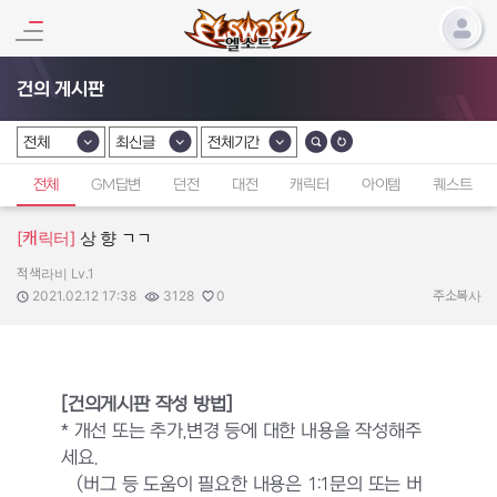
건의 게시판
전체
최신글
전체기간
카테고리 선택
카테고리 선택
카테고리 선택
전체
GM답변
던전
대전
캐릭터
아이템
퀘스트
[캐릭터]
상 향 ㄱㄱ
적색라비 Lv.1
작성자:
작성일:
조회수:
추천수:
2021.02.12 17:38
3128
0
주소복사
[건의게시판 작성 방법]
* 개선 또는 추가,변경 등에 대한 내용을 작성해주
세요.
(버그 등 도움이 필요한 내용은 1:1문의 또는 버