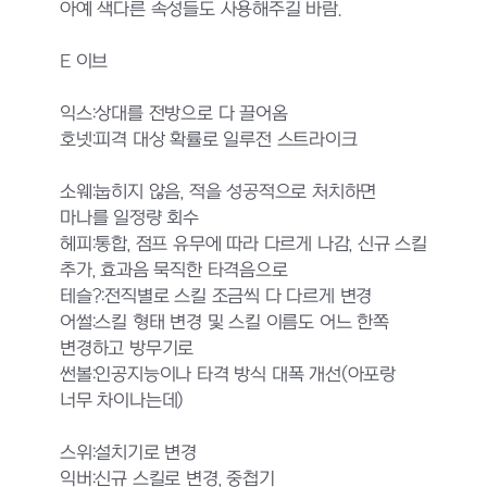
아예 색다른 속성들도 사용해주길 바람.
E 이브
익스:상대를 전방으로 다 끌어옴
호넷:피격 대상 확률로 일루전 스트라이크
소웨:눕히지 않음, 적을 성공적으로 처치하면
마나를 일정량 회수
헤피:통합, 점프 유무에 따라 다르게 나감, 신규 스킬
추가, 효과음 묵직한 타격음으로
테슬?:전직별로 스킬 조금씩 다 다르게 변경
어썰:스킬 형태 변경 및 스킬 이름도 어느 한쪽
변경하고 방무기로
썬볼:인공지능이나 타격 방식 대폭 개선(아포랑
너무 차이나는데)
스위:설치기로 변경
익버:신규 스킬로 변경, 중첩기