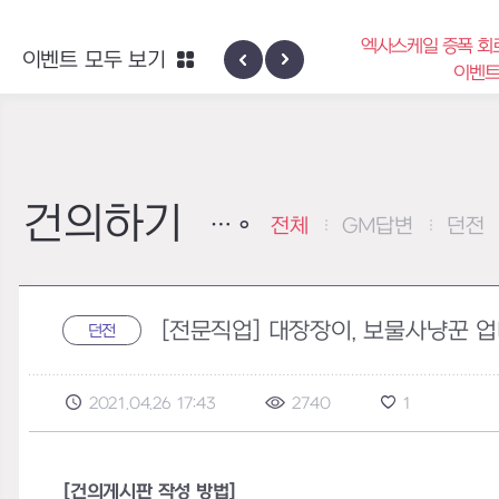
엑사스케일 증폭 회
이벤트 모두 보기
신규 지역 네블론
이벤
건의하기
전체
GM답변
던전
[전문직업] 대장장이, 보물사냥꾼 
던전
2021.04.26 17:43
2740
1
[건의게시판 작성 방법]