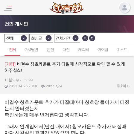
건의 게시판
전체
최신글
전체기간
카테고리 선택
카테고리 선택
카테고리 선택
전체
GM답변
던전
대전
캐릭터
아이템
퀘스트
[기타]
비결수 칭호카운트 추가 터질때 시각적으로 확인 할 수 있게
해주십쇼!
13월의무기 Lv.99
작성자:
작성일:
조회수:
추천수:
2021.04.26 23:30
2827
4
주소복사
비결수 칭호카운트 추가가 터질때마다 칭호창 들어가서 터졌
는지 안터졌는지
확인하는게 매우 번거롭다고 생각합니다.
그래서 인게임에서(던전 내에서) 칭오카운트 추가가 터질때
마다 시각적인 효과가 있었으면 합니다.