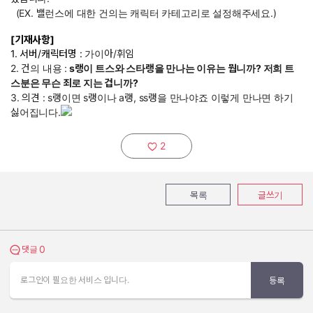
(EX. 밸런스에 대한 건의는 캐릭터 카테고리로 설정해주세요.)
[기재사항]
1. 서버/캐릭터명 :
가이아/휘임
2. 건의 내용 :
s랭이 트스와 스타랭을 만나는 이유는 뭡니까? 저희 트
스분은 무슨 죄로 지는 겁니까?
3. 의견 : s랭이면 s랭이나 a랭, ss랭을 만나야죠 이렇게 만나면 하기
싫어집니다.
2
추천하기:
목록
글쓰기
0
댓글 보기
댓글
로그인이 필요한 서비스 입니다.
등록