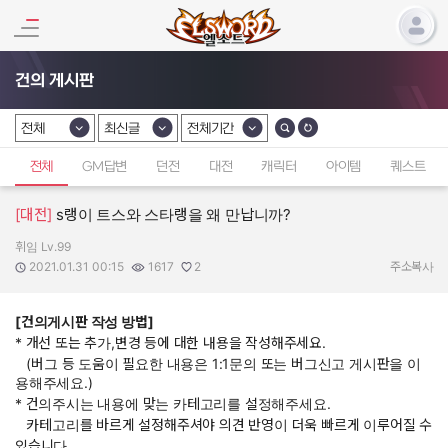
건의 게시판
전체
최신글
전체기간
카테고리 선택
카테고리 선택
카테고리 선택
전체
GM답변
던전
대전
캐릭터
아이템
퀘스트
[대전]
s랭이 트스와 스타랭을 왜 만납니까?
휘임 Lv.99
작성자:
작성일:
조회수:
추천수:
2021.01.31 00:15
1617
2
주소복사
[건의게시판 작성 방법]
* 개선 또는 추가,변경 등에 대한 내용을 작성해주세요.
(버그 등 도움이 필요한 내용은 1:1문의 또는 버그신고 게시판을 이
용해주세요.)
* 건의주시는 내용에 맞는 카테고리를 설정해주세요.
카테고리를 바르게 설정해주셔야 의견 반영이 더욱 빠르게 이루어질 수
있습니다.