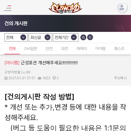
건의 게시판
전체
최신글
전체기간
카테고리 선택
카테고리 선택
카테고리 선택
전체
GM답변
던전
대전
캐릭터
아이템
퀘스트
[아이템]
근성포션 개선해주세요!!!!!!!!!!!!!!
고양이방울 Lv.99
작성자:
작성일:
조회수:
추천수:
2021.01.31 21:51
1623
3
주소복사
[건의게시판 작성 방법]
* 개선 또는 추가,변경 등에 대한 내용을 작
성해주세요.
(버그 등 도움이 필요한 내용은 1:1문의