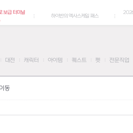
터미널
2026년 엘
하이반의 엑사스케일 패스
대전
캐릭터
아이템
퀘스트
펫
전문직업
 이동