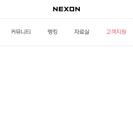
커뮤니티
랭킹
자료실
고객지원
이슈게시판
던전랭킹
다운로드
문의하기
공략게시판
대전랭킹
멀티미디어
신고하기
거래게시판
점령전랭킹
갤러리
건의하기
밸런스토론장
엘타입
보안센터
UCC게시판
작가연재만화