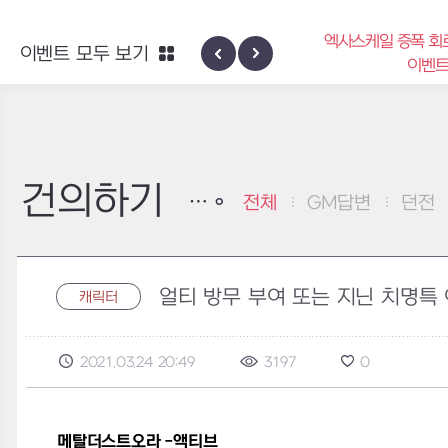
엑사스케일 증폭 회로 보급 
이벤트 모두 보기
신규 지역 네블론
이벤트
건의하기
전체
GM답변
던전
얼티 방무 부여 또는 지닌 치명특
캐릭터
2021.03.24 20:49
3197
0
메탈더스트오라 -액티브