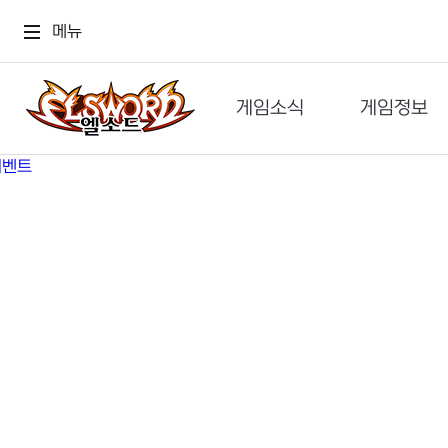
메뉴
게임소식
게임정보
공지사항
세계관
GM메가폰
캐릭터
이벤트 & 캐시샵
가이드
보도자료