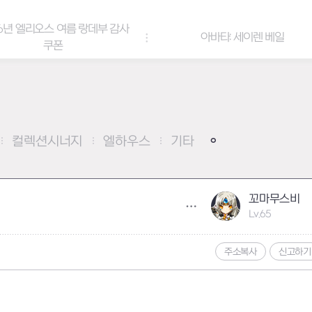
리오스 여름 랑데부 감사
아바타: 세이렌 베일
쿠폰
컬렉션시너지
엘하우스
기타
꼬마무스비
Lv.65
주소복사
신고하기