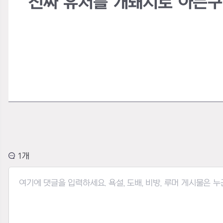
진짜 유저를 개돼지로 아는구
1