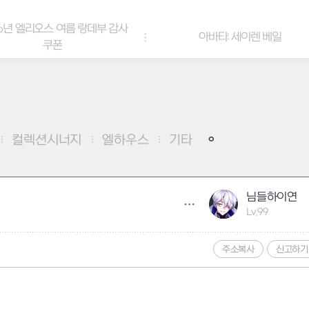
6년 엘리오스 여름 랑데부 감사
아바타: 세이렌 베일
쿠폰
컬렉션시너지
엘하우스
기타
님들하이연
Lv.99
주소복사
신고하기