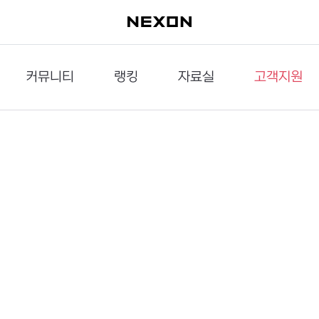
커뮤니티
랭킹
자료실
고객지원
이슈게시판
던전랭킹
다운로드
문의하기
공략게시판
대전랭킹
멀티미디어
신고하기
거래게시판
점령전랭킹
갤러리
건의하기
밸런스토론장
엘타입
보안센터
UCC게시판
작가연재만화