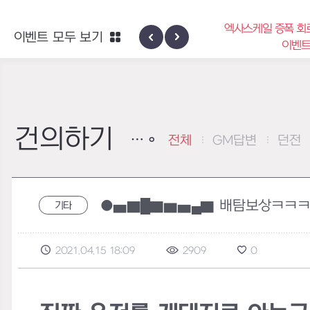
엑사스케일 증폭 회
이벤트 모두 보기
신규 지역 네블론
이벤
건의하기
전체
GM답변
던전
●▅▇█▇▆▅▄▇ 배탐보상ㅋㅋ
기타
2021.04.15 18:09
2909
0