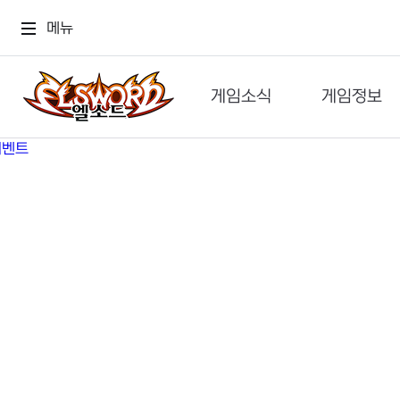
메뉴
게임소식
게임정보
공지사항
세계관
GM메가폰
캐릭터
이벤트 & 캐시샵
가이드
보도자료