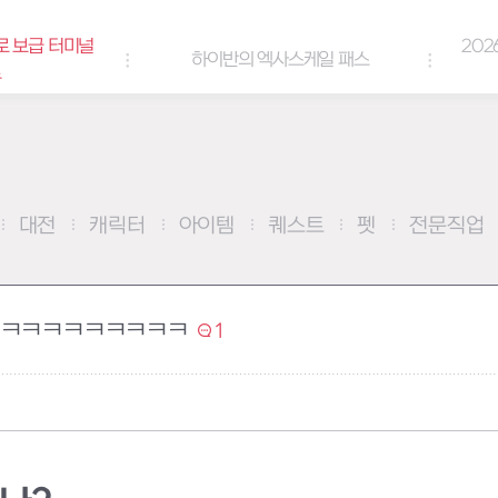
로 보급 터미널
202
하이반의 엑사스케일 패스
트
대전
캐릭터
아이템
퀘스트
펫
전문직업
ㅋㅋㅋㅋㅋㅋㅋㅋㅋㅋ
1