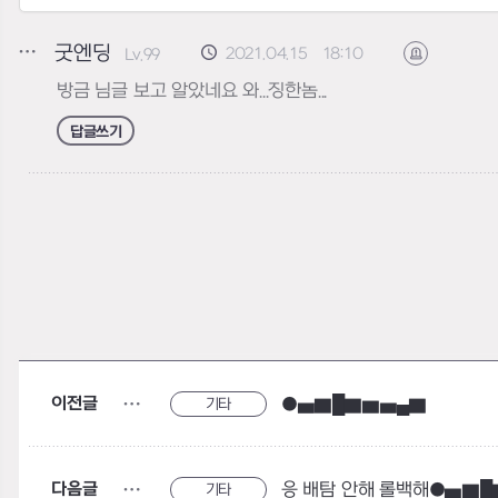
굿엔딩
2021.04.15 18:10
Lv.99
신고하기
방금 님글 보고 알았네요 와...징한놈...
답글쓰기
이전글
●▅▇█▇▆▅▄▇
기타
다음글
기타