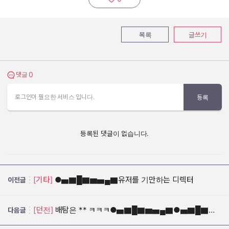
추천하기:
목록
글쓰기
0
댓글 보기
댓글
로그인이 필요한 서비스 입니다.
등록
등록된 댓글이 없습니다.
[기타]
●▅▇█▇▆▅▄▇유저를 기만하는 디렉터
이전글
[던전]
배탐은 ** ㅋㅋㅋ●▅▇█▇▆▅▄▇●▅▇█▇▆▅▄▇●▅▇█▇▆▅▄▇●▅▇█▇▆▅▄▇
다음글