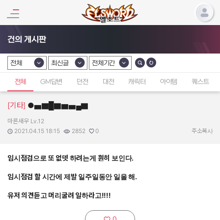
건의 게시판
전체
최신글
전체기간
카테고리 선택
카테고리 선택
카테고리 선택
전체
GM답변
던전
대전
캐릭터
아이템
퀘스트
[기타]
●▅▇█▇▆▅▄▇
마른새우 Lv.12
작성자:
작성일:
조회수:
추천수:
2021.04.15 18:15
2852
0
주소복사
임시점검으로 또 없뎃 하려는게 훤히 보인다.
임시점검 할 시간에 제발 일주일동안 일을 해.
유저 의견듣고 머리굴려 일하라고!!!!
0