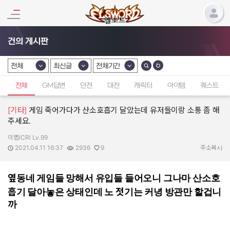
건의 게시판
전체
최신글
전체기간
카테고리 선택
카테고리 선택
카테고리 선택
전체
GM답변
던전
대전
캐릭터
아이템
퀘스트
[기타]
게임 죽어가다가 산소호흡기 달았는데 유저들이랑 소통 좀 해
주세요.
이벱lCRl Lv.99
작성자:
작성일:
조회수:
추천수:
2021.04.11 16:37
2936
9
주소복사
옆동네 게임들 망해서 유입들 들어오니 그나마 산소호
흡기 달아놓은 상태인데 노 젓기는 커녕 방관만 할겁니
까