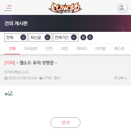
건의 게시판
전체
최신글
전체기간
카테고리 선택
카테고리 선택
카테고리 선택
전체
GM답변
던전
대전
캐릭터
아이템
퀘스트
[기타]
- 엘소드 유저 성명문 -
이거이게임 Lv.6
작성자:
작성일:
조회수:
추천수:
2021.01.26 00:08
1760
0
주소복사
ㅇ
0
추천하기: