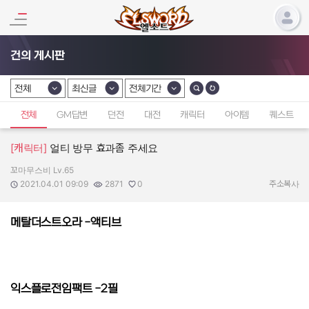
건의 게시판
전체
최신글
전체기간
카테고리 선택
카테고리 선택
카테고리 선택
전체
GM답변
던전
대전
캐릭터
아이템
퀘스트
[캐릭터]
얼티 방무 효과좀 주세요
꼬마무스비 Lv.65
작성자:
작성일:
조회수:
추천수:
2021.04.01 09:09
2871
0
주소복사
메탈더스트오라 -액티브
익스플로전임팩트 -2필