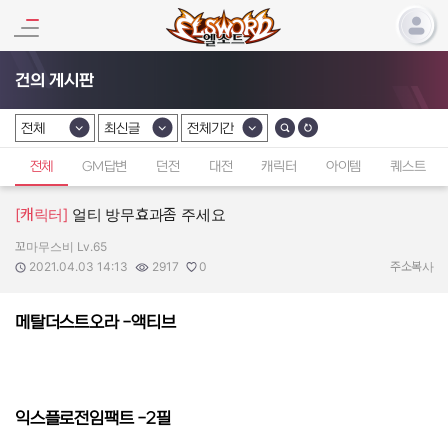
건의 게시판
전체
최신글
전체기간
카테고리 선택
카테고리 선택
카테고리 선택
전체
GM답변
던전
대전
캐릭터
아이템
퀘스트
[캐릭터]
얼티 방무효과좀 주세요
꼬마무스비 Lv.65
작성자:
작성일:
조회수:
추천수:
2021.04.03 14:13
2917
0
주소복사
메탈더스트오라 -액티브
익스플로전임팩트 -2필