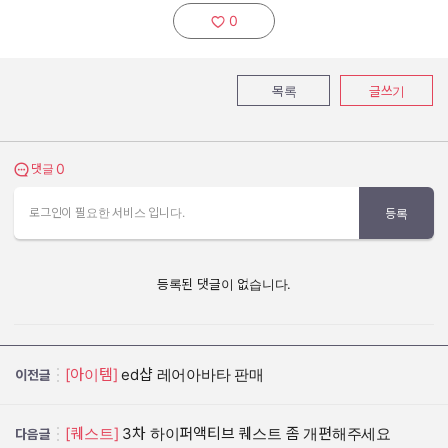
0
추천하기:
목록
글쓰기
0
댓글 보기
댓글
로그인이 필요한 서비스 입니다.
등록
등록된 댓글이 없습니다.
[아이템]
ed샵 레어아바타 판매
이전글
[퀘스트]
3차 하이퍼액티브 퀘스트 좀 개편해주세요
다음글