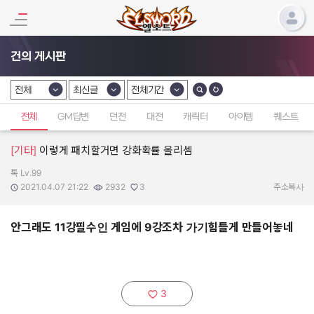
건의 게시판
전체
최신글
전체기간
카테고리 선택
카테고리 선택
카테고리 선택
전체
GM답변
던전
대전
캐릭터
아이템
퀘스트
[기타]
이렇게 패치할거면 강화확률 올리셈
톡 Lv.99
작성자:
작성일:
조회수:
추천수:
2021.04.07 21:22
2932
3
주소복사
안그래도 11강필수인 게임에 9강조차 가기힘들게 만들어놓네
3
추천하기: