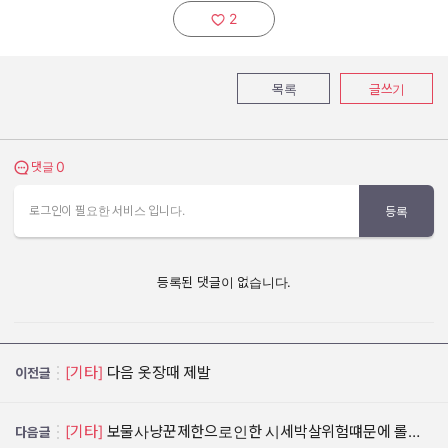
2
추천하기:
목록
글쓰기
0
댓글 보기
댓글
로그인이 필요한 서비스 입니다.
등록
등록된 댓글이 없습니다.
[기타]
다음 옷장때 제발
이전글
[기타]
보물사냥꾼제한으로인한 시세박살위험떄문에 롤백부탁드립니다
다음글