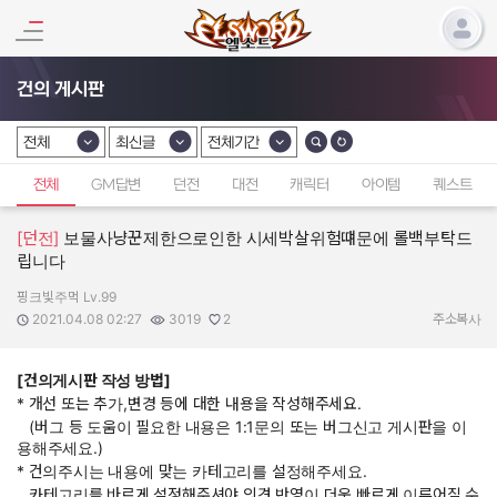
건의 게시판
전체
최신글
전체기간
카테고리 선택
카테고리 선택
카테고리 선택
전체
GM답변
던전
대전
캐릭터
아이템
퀘스트
[던전]
보물사냥꾼제한으로인한 시세박살위험떄문에 롤백부탁드
립니다
핑크빛주먹 Lv.99
작성자:
작성일:
조회수:
추천수:
2021.04.08 02:27
3019
2
주소복사
[건의게시판 작성 방법]
* 개선 또는 추가,변경 등에 대한 내용을 작성해주세요.
(버그 등 도움이 필요한 내용은 1:1문의 또는 버그신고 게시판을 이
용해주세요.)
* 건의주시는 내용에 맞는 카테고리를 설정해주세요.
카테고리를 바르게 설정해주셔야 의견 반영이 더욱 빠르게 이루어질 수