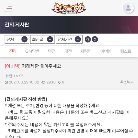
건의 게시판
전체
최신글
전체기간
카테고리 선택
카테고리 선택
카테고리 선택
전체
GM답변
던전
대전
캐릭터
아이템
퀘스트
[아이템]
거래제한 풀어주세요.
l뉴런l Lv.95
작성자:
작성일:
조회수:
추천수:
2021.03.29 10:32
2930
0
주소복사
[건의게시판 작성 방법]
* 개선 또는 추가,변경 등에 대한 내용을 작성해주세요.
(버그 등 도움이 필요한 내용은 1:1문의 또는 버그신고 게시판을 이
용해주세요.)
* 건의주시는 내용에 맞는 카테고리를 설정해주세요.
카테고리를 바르게 설정해주셔야 의견 반영이 더욱 빠르게 이루어질 수
있습니다.