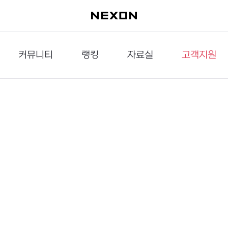
커뮤니티
랭킹
자료실
고객지원
이슈게시판
던전랭킹
다운로드
문의하기
공략게시판
대전랭킹
멀티미디어
신고하기
거래게시판
점령전랭킹
갤러리
건의하기
밸런스토론장
엘타입
보안센터
UCC게시판
작가연재만화