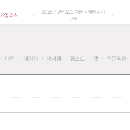
2026년 엘리오스 여름 랑데부 감사
케일 패스
쿠폰
대전
캐릭터
아이템
퀘스트
펫
전문직업