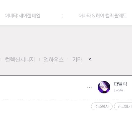
아바타: 세이렌 베일
아바타 & 헤어 컬러 팔레트
컬렉션시너지
엘하우스
기타
파탈릭
Lv.99
주소복사
신고하기