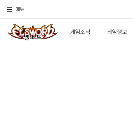
메뉴
게임소식
게임정보
공지사항
세계관
GM메가폰
캐릭터
이벤트 & 캐시샵
가이드
보도자료