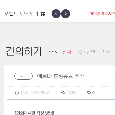
엑사스케일 증폭 회로 보급 터미널
이벤트 모두 보기
하이반의 엑사스
이벤트
건의하기
전체
GM답변
던전
에르다 훈장큐브 추가
기타
2021.03.29 17:10
2839
0
[건의게시판 작성 방법]