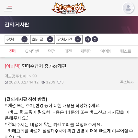
건의 게시판
전체
최신글
전체기간
카테고리 선택
카테고리 선택
카테고리 선택
전체
GM답변
던전
대전
캐릭터
아이템
퀘스트
[아이템]
현마수급처 증가or개편
애교공주한이 Lv.99
작성자:
작성일:
조회수:
추천수:
2021.03.27 14:12
3239
3
주소복사
[건의게시판 작성 방법]
* 개선 또는 추가,변경 등에 대한 내용을 작성해주세요.
(버그 등 도움이 필요한 내용은 1:1문의 또는 버그신고 게시판을 이
용해주세요.)
* 건의주시는 내용에 맞는 카테고리를 설정해주세요.
카테고리를 바르게 설정해주셔야 의견 반영이 더욱 빠르게 이루어질 수
있습니다.