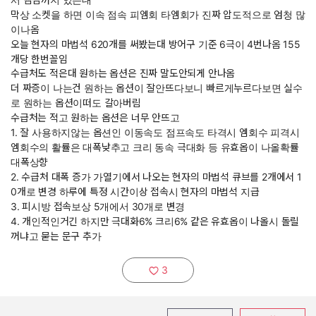
막상 소켓을 하면 이속 점속 피엠회 타엠회가 진짜 압도적으로 엄청 많
이나옴
오늘 현자의 마법석 620개를 써봤는대 방어구 기준 6극이 4번나옴 155
개당 한번꼴임
수급처도 적은대 원하는 옵션은 진짜 말도안되게 안나옴
더 짜증이 나는건 원하는 옵션이 잘안뜨다보니 빠르게누르다보면 실수
로 원하는 옵션이떠도 갈아버림
수급처는 적고 원하는 옵션은 너무 안뜨고
1. 잘 사용하지않는 옵션인 이동속도 점프속도 타격시 엠회수 피격시
엠회수의 활률은 대폭낮추고 크리 동속 극대화 등 유효옵이 나올확률
대폭상향
2. 수급처 대폭 증가 가열기에서 나오는 현자의 마법석 큐브를 2개에서 1
0개로 변경 하루에 특정 시간이상 접속시 현자의 마법석 지급
3. 피시방 접속보상 5개에서 30개로 변경
4. 개인적인거긴 하지만 극대화6% 크리6% 같은 유효옵이 나올시 돌릴
꺼냐고 묻는 문구 추가
3
추천하기: