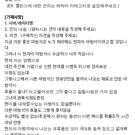
(EX. 밸런스에 대한 건의는 캐릭터 카테고리로 설정해주세요.)
[기재사항]
1. 서버/캐릭터명 :
2. 건의 내용 :
(원하시는 건의 내용을 작성해 주세요)
3. 의견 : (구체적인 의견을 작성해 주세요)
지금 가장 좋은 마법석은 누가 뭐라해도 현자의 마법석이라고 할 것입니
다
그러나 이 현자의 마법석이 수급처가 너무 적습니다
현제 아는 방법으로
대전 주간퀘 가열기로 인한 현마큡 이벤트 피시방 접속보상
이정도 있는대
그렇다고해서 다른 마법석인 영웅던전을 돌아서 나오는 재료로 만든 마
법석이
효율이 좋냐? 라고물어보면 그닥 좋다고 말할사람은 거의 없음
그나마 관록석정도뿐임
현마를 대체할수있는 마법석도 없을뿐더러
다른 마법석의 효율도 그렇게 좋지않음
수급처도 별로 없는대 문제가 원하는 옵션이 이번 메이플 확률조작 사건
마냥 안뜸
현자의 마법석에서 나오는 유효옵은 크리 극대화 동속 정도고 넓게봐
서 뎀감까지 있는대