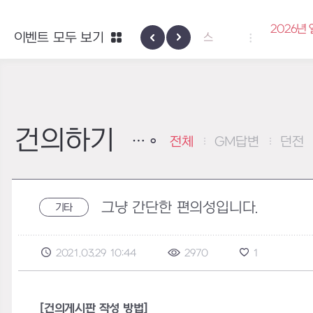
2026년 엘리오스 
이벤트 모두 보기
하이반의 엑사스케일 패스
쿠폰
건의하기
전체
GM답변
던전
그냥 간단한 편의성입니다.
기타
2021.03.29 10:44
2970
1
[건의게시판 작성 방법]