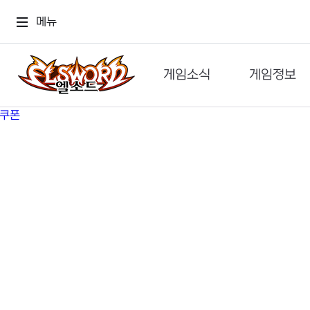
메뉴
게임소식
게임정보
공지사항
세계관
GM메가폰
캐릭터
이벤트 & 캐시샵
가이드
보도자료