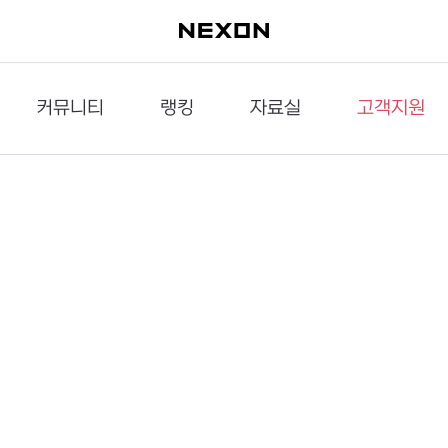
커뮤니티
랭킹
자료실
고객지원
이슈게시판
던전랭킹
다운로드
문의하기
공략게시판
대전랭킹
멀티미디어
신고하기
거래게시판
점령전랭킹
갤러리
건의하기
밸런스토론장
엘타입
보안센터
UCC게시판
작가연재만화