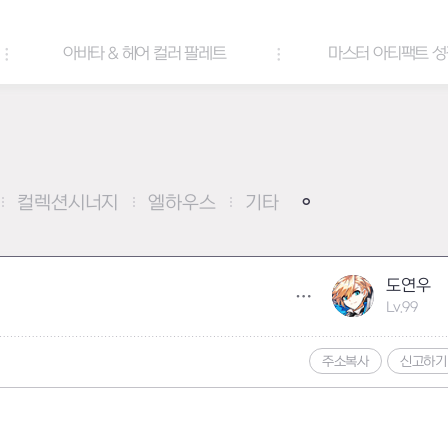
아바타 & 헤어 컬러 팔레트
마스터 아티팩트 성장 부스팅
컬렉션시너지
엘하우스
기타
도연우
Lv.99
주소복사
신고하기