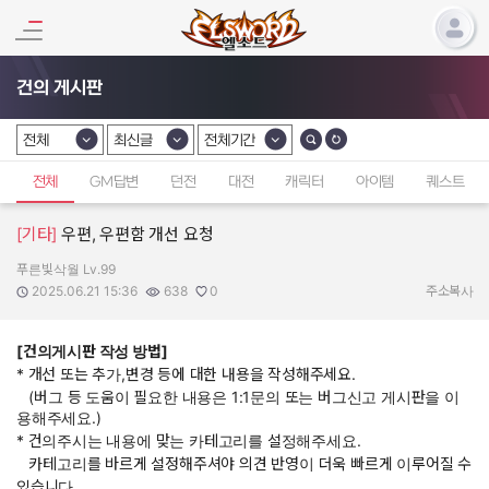
건의 게시판
전체
최신글
전체기간
카테고리 선택
카테고리 선택
카테고리 선택
전체
GM답변
던전
대전
캐릭터
아이템
퀘스트
[기타]
우편, 우편함 개선 요청
푸른빛삭월 Lv.99
작성자:
작성일:
조회수:
추천수:
2025.06.21 15:36
638
0
주소복사
[건의게시판 작성 방법]
* 개선 또는 추가,변경 등에 대한 내용을 작성해주세요.
(버그 등 도움이 필요한 내용은 1:1문의 또는 버그신고 게시판을 이
용해주세요.)
* 건의주시는 내용에 맞는 카테고리를 설정해주세요.
카테고리를 바르게 설정해주셔야 의견 반영이 더욱 빠르게 이루어질 수
있습니다.