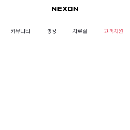
커뮤니티
랭킹
자료실
고객지원
이슈게시판
던전랭킹
다운로드
문의하기
공략게시판
대전랭킹
멀티미디어
신고하기
거래게시판
점령전랭킹
갤러리
건의하기
밸런스토론장
엘타입
보안센터
UCC게시판
작가연재만화