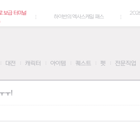
2026년 엘리오스 
하이반의 엑사스케일 패스
쿠폰
대전
캐릭터
아이템
퀘스트
펫
전문직업
ㅜㅜ!