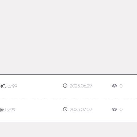
2025.06.29
0
otC
Lv.99
2025.07.02
0
몰
Lv.99