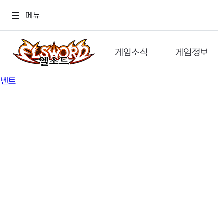
메뉴
게임소식
게임정보
공지사항
세계관
GM메가폰
캐릭터
이벤트 & 캐시샵
가이드
보도자료