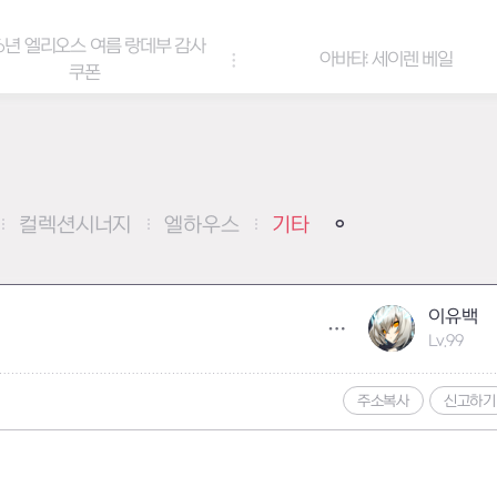
여름 랑데부 감사
아바타: 세이렌 베일
컬렉션시너지
엘하우스
기타
이유백
Lv.99
주소복사
신고하기