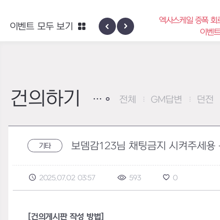
엑사스케일 증폭 회로 보급 터미널
이벤트 모두 보기
신규 지역 네블론
이벤트
건의하기
전체
GM답변
던전
보뎀감123님 채팅금지 시켜주세용 
기타
2025.07.02 03:57
593
0
[건의게시판 작성 방법]