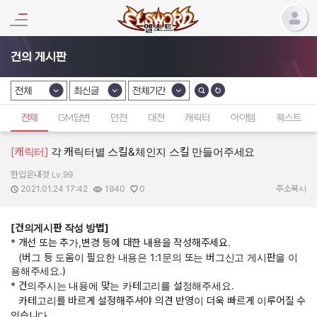
건의 게시판
전체
최신글
전체기간
카테고리 선택
카테고리 선택
카테고리 선택
전체
GM답변
던전
대전
캐릭터
아이템
퀘스트
[캐릭터]
각 캐릭터별 스킬&체인지 스킬 만들어주세요
한입은내것 Lv.99
작성자:
작성일:
조회수:
추천수:
2021.01.24 17:42
1940
0
주소복사
[건의게시판 작성 방법]
* 개선 또는 추가,변경 등에 대한 내용을 작성해주세요.
(버그 등 도움이 필요한 내용은 1:1문의 또는 버그신고 게시판을 이
용해주세요.)
* 건의주시는 내용에 맞는 카테고리를 설정해주세요.
카테고리를 바르게 설정해주셔야 의견 반영이 더욱 빠르게 이루어질 수
있습니다.