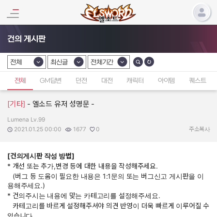
건의 게시판
전체
최신글
전체기간
카테고리 선택
카테고리 선택
카테고리 선택
전체
GM답변
던전
대전
캐릭터
아이템
퀘스트
[기타]
- 엘소드 유저 성명문 -
Lumena Lv.99
작성자:
작성일:
조회수:
추천수:
2021.01.25 00:00
1677
0
주소복사
[건의게시판 작성 방법]
* 개선 또는 추가,변경 등에 대한 내용을 작성해주세요.
(버그 등 도움이 필요한 내용은 1:1문의 또는 버그신고 게시판을 이
용해주세요.)
* 건의주시는 내용에 맞는 카테고리를 설정해주세요.
카테고리를 바르게 설정해주셔야 의견 반영이 더욱 빠르게 이루어질 수
있습니다.