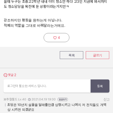
을때 누구는 초중고2학년 내내 이미 청소만 하다 고3인 지금에 와서까지
도 청소담당을 목전에 둔 상황이라는거지만ㅋ
강조하지만 평등을 원하는게 아닙니다.
적폐의 역할을 그대로 바꿔달라는거에요.
4
추천하기:
목록
글쓰기
2
댓글 보기
댓글
로그인이 필요한 서비스 입니다.
등록
보추컬필드 Lv.40
2021.04.19 19:30
신고
작성자:
작성일:
초딩은 10년치 설움을 달래줄만큼 상향시키고 나머지 저 전직들도 개떡
상 시키면 되겠군요