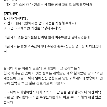
(EX. 밸런스에 대한 건의는 캐릭터 카테고리로 설정해주세요.)
[기재사항]
1. 서버/캐릭터명 :
2. 건의 내용 :
(원하시는 건의 내용을 작성해 주세요)
3. 의견 : (구체적인 의견을 작성해 주세요)
어떤 캐릭 또는 전직들은 십여년 넘게 비주류로만 남아있었는데
어떤 캐릭은 평생 귀족급이거나 수년간 황족~신급을 넘나들며 지냈습니
다
솔직히 저는 이런게 일종의 프레임이라고 생각하는게
결국 바뀌는건 없이 어쨋든 꿀빠는 캐릭들만 계속 빨아왔단 말이죠? 강
캐충들이 그냥 어쩌다 얻어걸린 컨셉으로 인한 귀족캐릭에 탑승해서 영
구히 날먹을 하고 싶은 심보라고 해야할지?
그러니까 프레임이란게 너희 캐릭이 그간 꿀을 엄청 빨았으니 이젠 바닥
으로 갈 때도 됐다<<이걸 부정한다는거죠. 예로 부터 이해가 내심 안갔
습니다