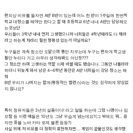
편의상 비유를 들자면 A반 B반이 있는데 어느 한 반이 1주일에 한번씩
학교 대청소를 해야만 한다고 할 때 초등학교 6년 내내 A반만 담당해오
는것보단
우리들이 3학년 내내 먼저 고생했으니까 너희들은 4학년때라도 다 해라
라고 하는게 차라리 훨씬 형평성 있는거 아닐까요?
누구들은 계속 청소만 도맡으며 똥만 치우는데 누구는 편하게 학교생
활만 누리다 가고 아무리 생각해봐도 아닌듯???
그 청소만 하며 고생하는 역할 이제 바꿀 때도 됐습니다. 그동안 나몰라라
하더니 뒤늦게 와서 남은 4~6학년 동안은 A반 너희들이 강당 청소는 해
줘
B반 우리가 나머지는 할게(평등적인 밸런스)라는 것도 심각하게 양심없
지 않나요?
특히 청유저들은 3년의 설움이다! 라고 말들 하는데 그럼 나엠이나 임
모탈 등 이런 얘들은 10년도 그냥 우습게 넘는데요?(그 밖에도 뭐... 꼽
자면 퓨블 노바 카타 로제 블퀸 등등?)
사실 위에 저 비유를 더 정확히 표현하자면.... 게임이 끝물인것도 생각했