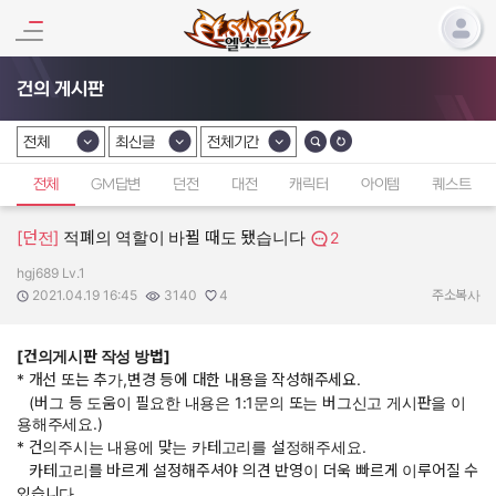
건의 게시판
전체
최신글
전체기간
카테고리 선택
카테고리 선택
카테고리 선택
전체
GM답변
던전
대전
캐릭터
아이템
퀘스트
[던전]
적폐의 역할이 바뀔 때도 됐습니다
2
hgj689 Lv.1
작성자:
작성일:
조회수:
추천수:
2021.04.19 16:45
3140
4
주소복사
[건의게시판 작성 방법]
* 개선 또는 추가,변경 등에 대한 내용을 작성해주세요.
(버그 등 도움이 필요한 내용은 1:1문의 또는 버그신고 게시판을 이
용해주세요.)
* 건의주시는 내용에 맞는 카테고리를 설정해주세요.
카테고리를 바르게 설정해주셔야 의견 반영이 더욱 빠르게 이루어질 수
있습니다.