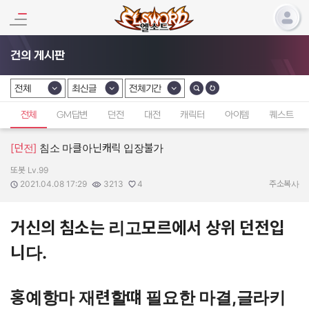
건의 게시판
전체
최신글
전체기간
카테고리 선택
카테고리 선택
카테고리 선택
전체
GM답변
던전
대전
캐릭터
아이템
퀘스트
[던전]
침소 마클아닌캐릭 입장불가
또봇 Lv.99
작성자:
작성일:
조회수:
추천수:
2021.04.08 17:29
3213
4
주소복사
거신의 침소는 리고모르에서 상위 던전입
니다.
홍예항마 재련할떄 필요한 마결,글라키