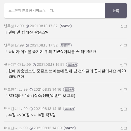
로그인이 필요한 서비스 입니다.
등록
난투전 Lv.99
2021.08.13 17:32
신고
작성자:
작성일:
별에 별 병 11신 같은소릴
난투전 Lv.99
2021.08.13 17:32
신고
작성자:
작성일:
뉴비가 게임을 즐기기 위해 저딴짓거리를 꼭 해야되냐?
큰응디판다 Lv.99
2021.08.13 16:51
신고
작성자:
작성일:
밑에 맞춤법보면 중졸로 보이는데 왤캐 남 건의글에 꼰대질이세요 씨29
39발련아
뼈르단디 Lv.99
2021.08.13 14:16
신고
작성자:
작성일:
5캐릭터* 14+r(상소/성역/이벤트 및 그외)
뼈르단디 Lv.99
2021.08.13 14:15
신고
작성자:
작성일:
수정 >>30장 >> 14장 착각함
뼈르단디 Lv.99
2021.08.13 14:09
신고
작성자:
작성일: