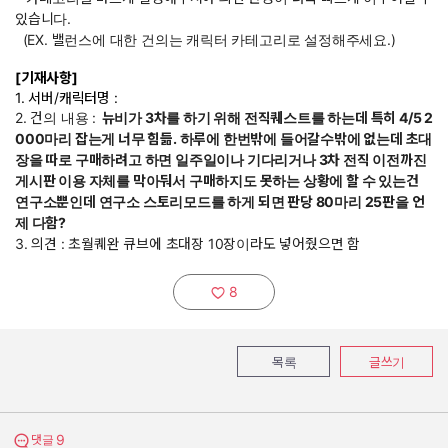
있습니다.
(EX. 밸런스에 대한 건의는 캐릭터 카테고리로 설정해주세요.)
[기재사항]
1. 서버/캐릭터명 :
2. 건의 내용 :
뉴비가 3차를 하기 위해 전직퀘스트를 하는데 특히 4/5 2
000마리 잡는게 너무 힘듦. 하루에 한번밖에 들어갈수밖에 없는데 초대
장을 따로 구매하려고 하면 일주일이나 기다리거나 3차 전직 이전까진
게시판 이용 자체를 막아둬서 구매하지도 못하는 상황에 할 수 있는건
연구소뿐인데 연구소 스토리모드를 하게 되면 판당 80마리 25판을 언
제 다함?
3. 의견 : 초월퀘완 큐브에 초대장 10장이라도 넣어줬으면 함
8
추천하기:
목록
글쓰기
9
댓글 보기
댓글