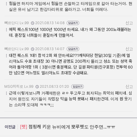
힘들면 하지마 게임에서 힘들면 손절하고 타게임으로 갈아 타는거야. 현
실은 유서 남기고 한강다리위로 올라가고. 너희들 미레다.
뼈르단디 Lv.99
2021.08.13 14:08
신고
작성자:
작성일:
에픽 퀘스트100년 1000년 1000년 하세요. 내가 왜 그동안 200노래불러는
데. 훈장질 너희들이 훈질하게 만들어서.
뼈르단디 Lv.99
2021.08.13 14:07
신고
작성자:
작성일:
대전 퀘스트 1대1 참석 2회 왜 안하세요??1캐릭터당 한달(30일 기준)에 엘
리아노드 수호 초대장 30 아니면 공명도 200까지 올리고 성소 또는 성역 죽
어라 돌아야함 1회 ( 3분이면 충분해요. 단 길원 파티원(친구포함) 전투력 60
만 넘으면 어느정도 엘리아노드 초대장 수급돼요.
MSG히히로 Lv.99
2021.08.13 01:20
신고
작성자:
작성일:
근데 이렇게보니까 거래제한은 ㄹㅇ 두고두고 회자되는 최악의 패치네. 심
지어 원인도 자기들이 작업장 막을 능력 못돼서 패치한건데. 이게 뭔 웃기
는 소리야 도대체 ㅋㅋㅋ;;;
[펫]
점핑캐 키운 뉴비에게 뽀루펫도 안주면...ㅠㅠ
이전글