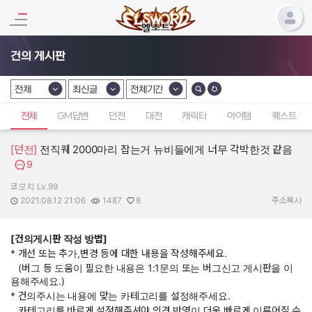
건의 게시판
전체
최신글
전체기간
카테고리 선택
카테고리 선택
카테고리 선택
전체
GM답변
던전
대전
캐릭터
아이템
퀘스트
[던전]
전직퀘 2000마리 잡는거 뉴비들에게 너무 각박한것 같음
9
코모치 Lv.99
작성자:
작성일:
조회수:
추천수:
2021.08.12 21:06
1487
8
주소복사
[건의게시판 작성 방법]
* 개선 또는 추가,변경 등에 대한 내용을 작성해주세요.
(버그 등 도움이 필요한 내용은 1:1문의 또는 버그신고 게시판을 이
용해주세요.)
* 건의주시는 내용에 맞는 카테고리를 설정해주세요.
카테고리를 바르게 설정해주셔야 의견 반영이 더욱 빠르게 이루어질 수