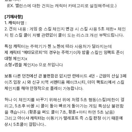
(EX. 밸런스에 대한 건의는 캐릭터 카테고리로 설정해주세요.)
[기재사항]
1. 캐릭터명 :
2. 건의 내용 : 게임 중 스킬 체인지 변경 시 스킬 사용 5초 제한+ 체인
지 된 스킬 쿨이 자벞 관련없이 쿨이 도는 리스크 개선 부탁드립니다.
특정 캐릭터는 주력기가 첸 노첸에 따라 사용처가 달라지는데
제 캐릭터 "메타모르피"의 경우는 주력기이자 밥줄 스킬인 임팩트 존이
대형 체인지x
소형+맵쓸 체인지o 으로 쓰입니다
보통 다른 던전에선 큰 불편함은 없지만 란레이드 4던 - 근원의 산실 3페
이즈 입장 시 와 신규 지역 서펜티움 페이크시티, 더미 팩토리에서 스킬
체인지를 해야 안정적으로 플레이 가능합니다.
허나 이 체인지를 바꾸기 위해선 위에 처럼 5초 행동(스킬)제한이 걸
리고, 5초후 바꿀 시 쿨이 돌아 빠르게 돌아가는 게임 특성상 불편함
을 겪습니다. (황혼을 써도 쿨이 7초, 황혼+아티 하면 5초 남음)
그리고 아이샤 캐릭터는 이동기가 텔레포트 즉 스킬 판정 이기 때문에
상시 5초쿨이 걸립니다..