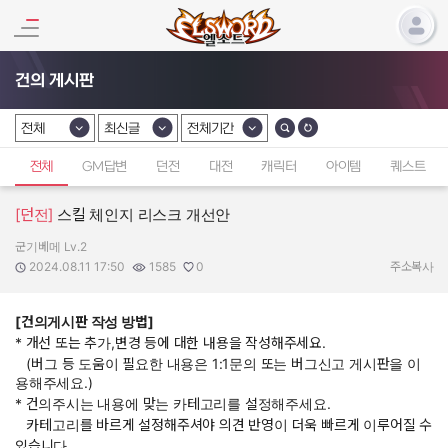
건의 게시판
전체
최신글
전체기간
카테고리 선택
카테고리 선택
카테고리 선택
전체
GM답변
던전
대전
캐릭터
아이템
퀘스트
[던전]
스킬 체인지 리스크 개선안
군기베메 Lv.2
작성자:
작성일:
조회수:
추천수:
2024.08.11 17:50
1585
0
주소복사
[건의게시판 작성 방법]
* 개선 또는 추가,변경 등에 대한 내용을 작성해주세요.
(버그 등 도움이 필요한 내용은 1:1문의 또는 버그신고 게시판을 이
용해주세요.)
* 건의주시는 내용에 맞는 카테고리를 설정해주세요.
카테고리를 바르게 설정해주셔야 의견 반영이 더욱 빠르게 이루어질 수
있습니다.