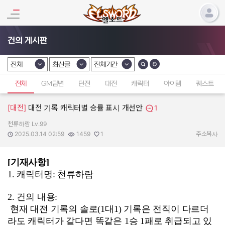
건의 게시판
전체
최신글
전체기간
카테고리 선택
카테고리 선택
카테고리 선택
전체
GM답변
던전
대전
캐릭터
아이템
퀘스트
[대전]
대전 기록 캐릭터별 승률 표시 개선안
1
천류하람 Lv.99
작성자:
작성일:
조회수:
추천수:
2025.03.14 02:59
1459
1
주소복사
[기재사항]
1. 캐릭터명: 천류하람
2. 건의 내용:
현재 대전 기록의 솔로(1대1) 기록은 전직이 다르더
라도 캐릭터가 같다면 똑같은 1승 1패로 취급되고 있