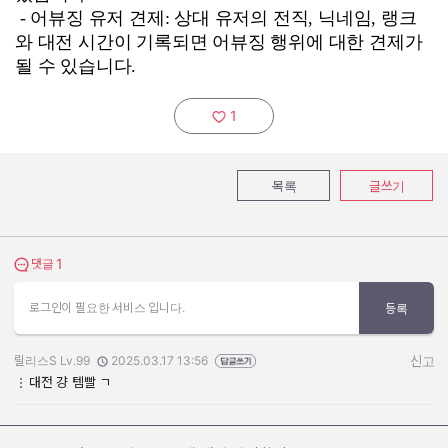
- 어뷰징 유저 견제: 상대 유저의 전직, 닉네임, 랭크
와 대전 시간이 기록되면 어뷰징 행위에 대한 견제가
될 수 있습니다.
1
추천하기:
목록
글쓰기
1
댓글 보기
댓글
로그인이 필요한 서비스 입니다.
등록
릴리스S Lv.99
2025.03.17 13:56
신고
작성자:
작성일:
대전 걍 템빨 ㄱ