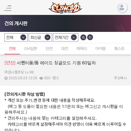
건의 게시판
전체
최신글
전체기간
카테고리 선택
카테고리 선택
카테고리 선택
전체
GM답변
던전
대전
캐릭터
아이템
퀘스트
[던전]
서펜티움/둠 레이드 싱글모드 기원 60일차
마검사엘초딩 Lv.99
작성자:
작성일:
조회수:
추천수:
2025.09.23 12:25
920
0
주소복사
[건의게시판 작성 방법]
* 개선 또는 추가,변경 등에 대한 내용을 작성해주세요.
(버그 등 도움이 필요한 내용은 1:1문의 또는 버그신고 게시판을 이
용해주세요.)
* 건의주시는 내용에 맞는 카테고리를 설정해주세요.
카테고리를 바르게 설정해주셔야 의견 반영이 더욱 빠르게 이루어질 수
있습니다.