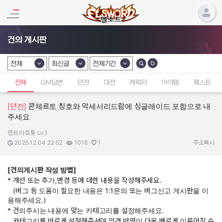
건의 게시판
전체
최신글
전체기간
카테고리 선택
카테고리 선택
카테고리 선택
전체
GM답변
던전
대전
캐릭터
아이템
퀘스트
[던전]
콘체르토 칭호와 악세서리드랍에 싱글레이드 포함으로 내
주세요
엔트마흐퉁 Lv.1
작성자:
작성일:
조회수:
추천수:
2025.12.04 22:52
1016
1
주소복사
[건의게시판 작성 방법]
* 개선 또는 추가,변경 등에 대한 내용을 작성해주세요.
(버그 등 도움이 필요한 내용은 1:1문의 또는 버그신고 게시판을 이
용해주세요.)
* 건의주시는 내용에 맞는 카테고리를 설정해주세요.
카테고리를 바르게 설정해주셔야 의견 반영이 더욱 빠르게 이루어질 수