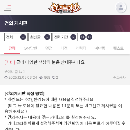
건의 게시판
전체
최신글
전체기간
카테고리 선택
카테고리 선택
카테고리 선택
전체
GM답변
던전
대전
캐릭터
아이템
퀘스트
[기타]
근데 다양한 색상의 눈은 안내주시나요
똥미니즘 Lv.1
작성자:
작성일:
조회수:
추천수:
2025.12.05 03:24
868
2
주소복사
[건의게시판 작성 방법]
* 개선 또는 추가,변경 등에 대한 내용을 작성해주세요.
(버그 등 도움이 필요한 내용은 1:1문의 또는 버그신고 게시판을 이
용해주세요.)
* 건의주시는 내용에 맞는 카테고리를 설정해주세요.
카테고리를 바르게 설정해주셔야 의견 반영이 더욱 빠르게 이루어질 수
있습니다.