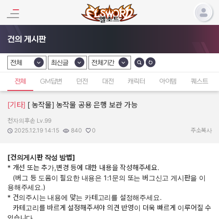
건의 게시판
전체
최신글
전체기간
카테고리 선택
카테고리 선택
카테고리 선택
전체
GM답변
던전
대전
캐릭터
아이템
퀘스트
[기타]
[ 농작물] 농작물 공용 은행 보관 가능
천자의후손 Lv.99
작성자:
작성일:
조회수:
추천수:
2025.12.19 14:15
840
0
주소복사
[건의게시판 작성 방법]
* 개선 또는 추가,변경 등에 대한 내용을 작성해주세요.
(버그 등 도움이 필요한 내용은 1:1문의 또는 버그신고 게시판을 이
용해주세요.)
* 건의주시는 내용에 맞는 카테고리를 설정해주세요.
카테고리를 바르게 설정해주셔야 의견 반영이 더욱 빠르게 이루어질 수
있습니다.