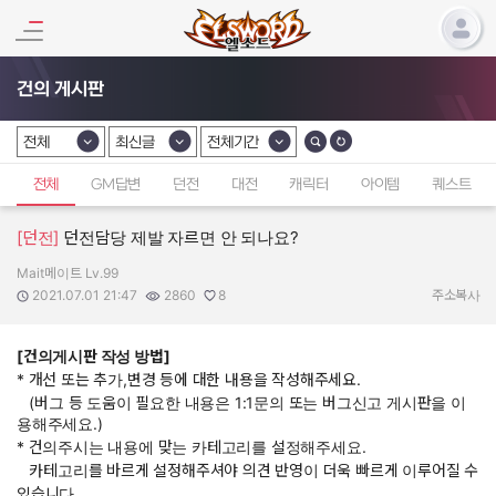
건의 게시판
전체
최신글
전체기간
카테고리 선택
카테고리 선택
카테고리 선택
전체
GM답변
던전
대전
캐릭터
아이템
퀘스트
[던전]
던전담당 제발 자르면 안 되나요?
Mait메이트 Lv.99
작성자:
작성일:
조회수:
추천수:
2021.07.01 21:47
2860
8
주소복사
[건의게시판 작성 방법]
* 개선 또는 추가,변경 등에 대한 내용을 작성해주세요.
(버그 등 도움이 필요한 내용은 1:1문의 또는 버그신고 게시판을 이
용해주세요.)
* 건의주시는 내용에 맞는 카테고리를 설정해주세요.
카테고리를 바르게 설정해주셔야 의견 반영이 더욱 빠르게 이루어질 수
있습니다.