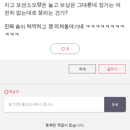
지고 포션소모량은 늘고 보상은 그대론데 정가는 여
전히 없는대로 살라는 건가?
진짜 숨이 턱막히고 겜 미쳐돌아가네 ㅋㅋㅋㅋㅋㅋㅋㅋ
ㅋㅋㅋ
8
추천하기:
목록
글쓰기
0
댓글 보기
댓글
로그인이 필요한 서비스 입니다.
등록
등록된 댓글이 없습니다.