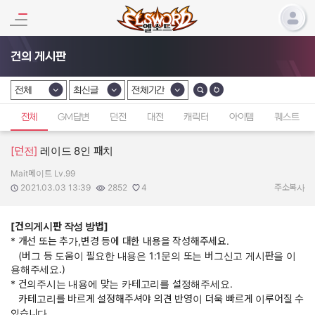
건의 게시판
전체
최신글
전체기간
카테고리 선택
카테고리 선택
카테고리 선택
전체
GM답변
던전
대전
캐릭터
아이템
퀘스트
[던전]
레이드 8인 패치
Mait메이트 Lv.99
작성자:
작성일:
조회수:
추천수:
2021.03.03 13:39
2852
4
주소복사
[건의게시판 작성 방법]
* 개선 또는 추가,변경 등에 대한 내용을 작성해주세요.
(버그 등 도움이 필요한 내용은 1:1문의 또는 버그신고 게시판을 이
용해주세요.)
* 건의주시는 내용에 맞는 카테고리를 설정해주세요.
카테고리를 바르게 설정해주셔야 의견 반영이 더욱 빠르게 이루어질 수
있습니다.